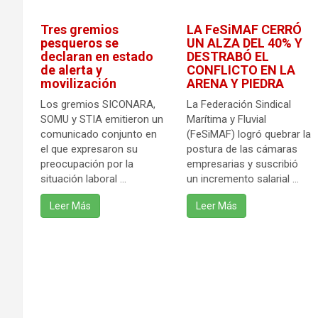
Tres gremios
LA FeSiMAF CERRÓ
pesqueros se
UN ALZA DEL 40% Y
declaran en estado
DESTRABÓ EL
de alerta y
CONFLICTO EN LA
movilización
ARENA Y PIEDRA
Los gremios SICONARA,
La Federación Sindical
SOMU y STIA emitieron un
Marítima y Fluvial
comunicado conjunto en
(FeSiMAF) logró quebrar la
el que expresaron su
postura de las cámaras
preocupación por la
empresarias y suscribió
situación laboral ...
un incremento salarial ...
Leer Más
Leer Más