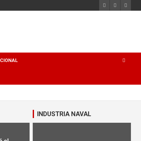
ACIONAL
e
INDUSTRIA NAVAL
o del canal Martìn Garcìa
ó el