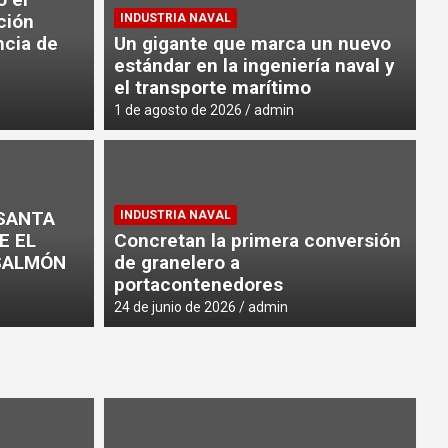
ción
INDUSTRIA NAVAL
ncia de
Un gigante que marca un nuevo
 mercado argentino se sostuvo
estándar en la ingeniería naval y
el transporte marítimo
1 de agosto de 2026
admin
PU
D
SANTA
INDUSTRIA NAVAL
GRÙA EN EL PUERTO DE DOCK
e
E EL
Concretan la primera conversión
c
SALMÓN
de granelero a
portacontenedores
1 d
24 de junio de 2026
admin