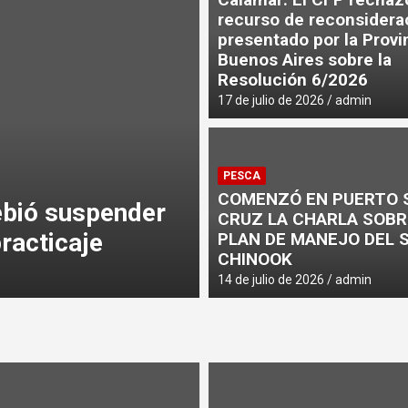
recurso de reconsidera
presentado por la Provi
baja internacional: en Chicago soja y maíz cayeron 5%, pero el
Buenos Aires sobre la
Resolución 6/2026
17 de julio de 2026
admin
PESCA
PUERTOS
COMENZÓ EN PUERTO 
ebió suspender
SE CALLO UNA 
CRUZ LA CHARLA SOBR
racticaje
SUD
PLAN DE MANEJO DEL 
CHINOOK
3 de agosto de 2026
admin
14 de julio de 2026
admin