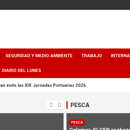
SEGURIDAD Y MEDIO AMBIENTE
TRABAJO
INTERN
DIARIO DEL LUNES
an éxito las XIX Jornadas Portuarias 2026
ierno. Debió suspender el decreto que desregulaba el practicaj
PESCA
cación del peaje en la Vía Navegable Troncal
PESCA
ora del Río de la Plata (CARP) firmó el contrato para el dragad
Calamar: El CFP rechaz