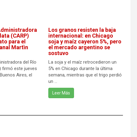
Administradora
Los granos resisten la baja
Plata (CARP)
internacional: en Chicago
ato para el
soja y maíz cayeron 5%, pero
anal Martìn
el mercado argentino se
sostuvo
nistradora del Río
La soja y el maíz retrocedieron un
) firmó este jueves
5% en Chicago durante la última
Buenos Aires, el
semana, mientras que el trigo perdió
un ...
Leer Más