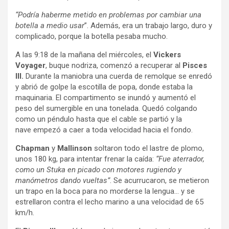
“Podría haberme metido en problemas por cambiar una
botella a medio usar
”. Además, era un trabajo largo, duro y
complicado, porque la botella pesaba mucho.
A las 9:18 de la mañana del miércoles, el
Vickers
Voyager
, buque nodriza, comenzó a recuperar al
Pisces
III.
Durante la maniobra una cuerda de remolque se enredó
y abrió de golpe la escotilla de popa, donde estaba la
maquinaria. El compartimento se inundó y aumentó el
peso del sumergible en una tonelada. Quedó colgando
como un péndulo hasta que el cable se partió y la
nave empezó a caer a toda velocidad hacia el fondo.
Chapman
y
Mallinson
soltaron todo el lastre de plomo,
unos 180 kg, para intentar frenar la caída:
“Fue aterrador,
como un Stuka en picado con motores rugiendo y
manómetros dando vueltas”
. Se acurrucaron, se metieron
un trapo en la boca para no morderse la lengua… y se
estrellaron contra el lecho marino a una velocidad de 65
km/h.