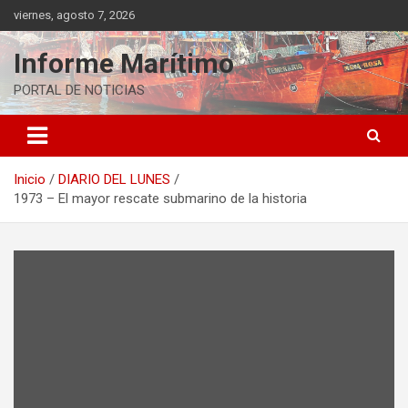
Saltar
viernes, agosto 7, 2026
al
contenido
Informe Marítimo
PORTAL DE NOTICIAS
Inicio
DIARIO DEL LUNES
1973 – El mayor rescate submarino de la historia