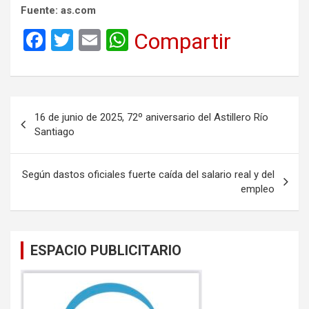
Fuente: as.com
F
T
E
W
Compartir
a
wi
m
h
ce
tt
ail
at
b
er
s
Navegación
16 de junio de 2025, 72º aniversario del Astillero Río
o
A
de
Santiago
o
p
entradas
k
p
Según dastos oficiales fuerte caída del salario real y del
empleo
ESPACIO PUBLICITARIO