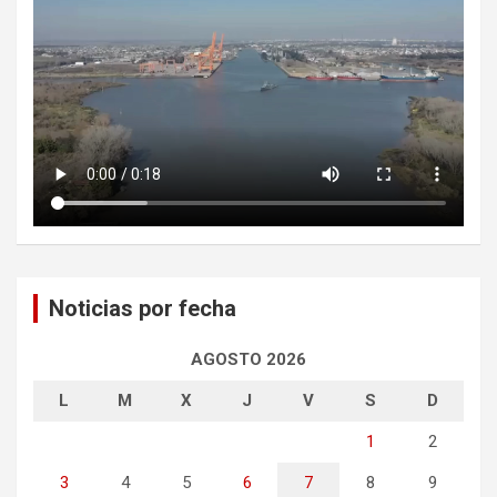
Noticias por fecha
AGOSTO 2026
L
M
X
J
V
S
D
1
2
3
4
5
6
7
8
9