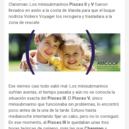
Clansman. Los minisubmarinos
Pisces II
y
V
fueron
llevados en avión a la costa de Irlanda para que el buque
nodriza Vickers Voyager los recogiera y trasladara a la
zona de rescate.
Ese viernes casi todo salió mal. Los minisubmarinos
sufrían averías, el tiempo pasaba y aún no se conocía la
situación exacta del
Pisces III
. El
Pisces V
, único
minisubmarino que funcionaba sin problemas, lo encontró
poco antes de la una de la tarde. Estuvo hasta
medianoche intentando fijar un cabo, pero no lo consiguió.
En ese momento, al
Pisces III
le quedaban unas tres
horas teóricas de oxígeno, más las que
Chapman
y