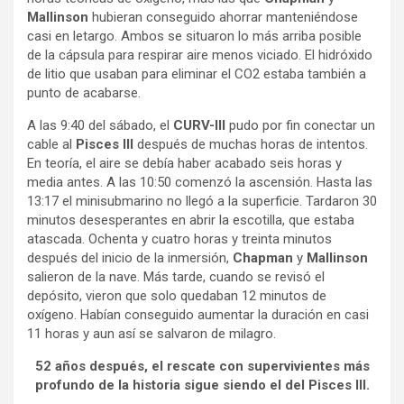
Mallinson
hubieran conseguido ahorrar manteniéndose
casi en letargo. Ambos se situaron lo más arriba posible
de la cápsula para respirar aire menos viciado. El hidróxido
de litio que usaban para eliminar el CO2 estaba también a
punto de acabarse.
A las 9:40 del sábado, el
CURV-III
pudo por fin conectar un
cable al
Pisces III
después de muchas horas de intentos.
En teoría, el aire se debía haber acabado seis horas y
media antes. A las 10:50 comenzó la ascensión. Hasta las
13:17 el minisubmarino no llegó a la superficie. Tardaron 30
minutos desesperantes en abrir la escotilla, que estaba
atascada. Ochenta y cuatro horas y treinta minutos
después del inicio de la inmersión,
Chapman
y
Mallinson
salieron de la nave. Más tarde, cuando se revisó el
depósito, vieron que solo quedaban 12 minutos de
oxígeno. Habían conseguido aumentar la duración en casi
11 horas y aun así se salvaron de milagro.
52 años después, el rescate con supervivientes más
profundo de la historia sigue siendo el del Pisces III.