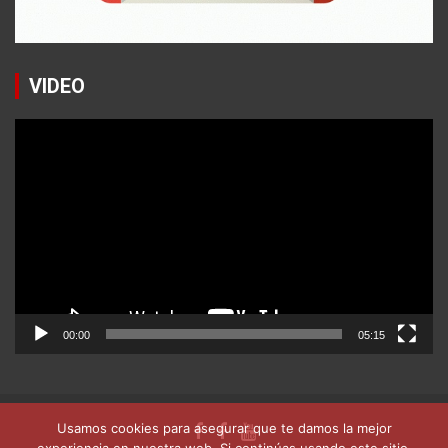
VIDEO
Reproductor
de
vídeo
00:00
05:15
Usamos cookies para asegurar que te damos la mejor