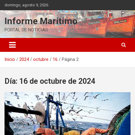
Saltar
domingo, agosto 9, 2026
al
contenido
Informe Marítimo
PORTAL DE NOTICIAS
Inicio
2024
octubre
16
Página 2
Día:
16 de octubre de 2024