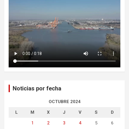
Noticias por fecha
OCTUBRE 2024
L
M
X
J
V
S
D
1
2
3
4
5
6