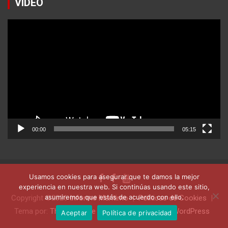
VIDEO
Reproductor
de
vídeo
00:00
05:15
Usamos cookies para asegurar que te damos la mejor
experiencia en nuestra web. Si continúas usando este sitio,
asumiremos que estás de acuerdo con ello.
Copyright ©2026
Informe Marítimo
Politicas de Cookies
Tema por:
Theme Horse
Funciona gracias a:
WordPress
Aceptar
Política de privacidad