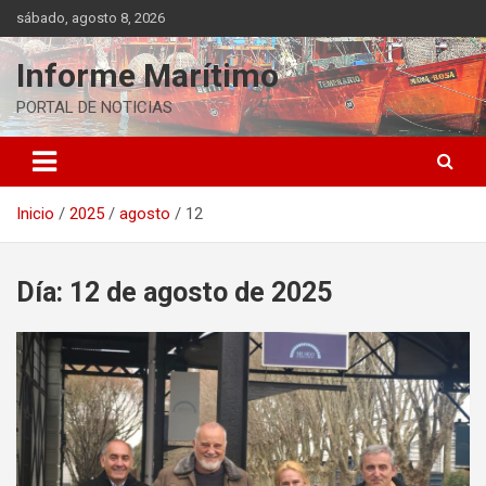
Saltar
sábado, agosto 8, 2026
al
contenido
Informe Marítimo
PORTAL DE NOTICIAS
Inicio
2025
agosto
12
Día:
12 de agosto de 2025