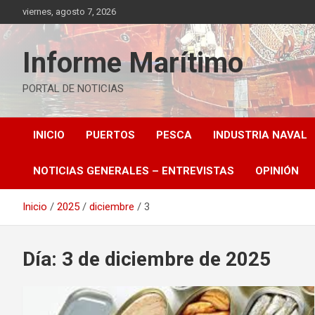
Saltar
viernes, agosto 7, 2026
al
contenido
Informe Marítimo
PORTAL DE NOTICIAS
INICIO
PUERTOS
PESCA
INDUSTRIA NAVAL
NOTICIAS GENERALES – ENTREVISTAS
OPINIÓN
Inicio
2025
diciembre
3
Día:
3 de diciembre de 2025