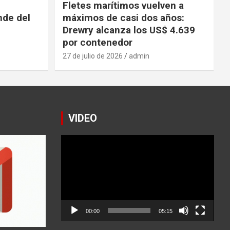
Fletes marítimos vuelven a
nde del
máximos de casi dos años:
Drewry alcanza los US$ 4.639
por contenedor
27 de julio de 2026
admin
VIDEO
Reproductor
de
vídeo
00:00
05:15