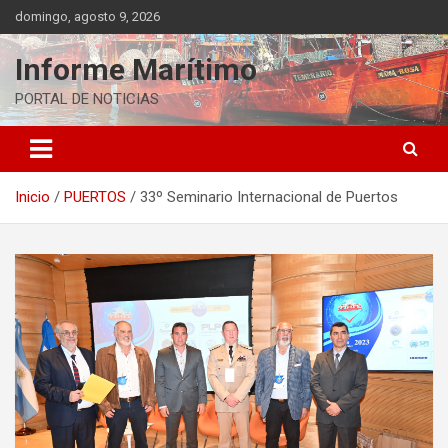
Saltar
domingo, agosto 9, 2026
al
contenido
Informe Marítimo
PORTAL DE NOTICIAS
Inicio
PUERTOS
33º Seminario Internacional de Puertos