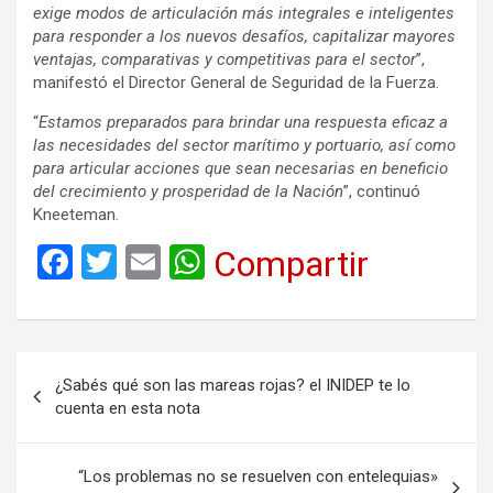
exige modos de articulación más integrales e inteligentes
para responder a los nuevos desafíos, capitalizar mayores
ventajas, comparativas y competitivas para el sector
”,
manifestó el Director General de Seguridad de la Fuerza.
“
Estamos preparados para brindar una respuesta eficaz a
las necesidades del sector marítimo y portuario, así como
para articular acciones que sean necesarias en beneficio
del crecimiento y prosperidad de la Nación
”, continuó
Kneeteman.
F
T
E
W
Compartir
a
wi
m
h
ce
tt
ail
at
b
er
s
Navegación
¿Sabés qué son las mareas rojas? el INIDEP te lo
o
A
de
cuenta en esta nota
o
p
entradas
k
p
“Los problemas no se resuelven con entelequias»