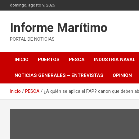
Saltar
domingo, agosto 9, 2026
al
contenido
Informe Marítimo
PORTAL DE NOTICIAS
INICIO
PUERTOS
PESCA
INDUSTRIA NAVAL
NOTICIAS GENERALES – ENTREVISTAS
OPINIÓN
Inicio
PESCA
¿A quién se aplica el FAP? canon que deben a