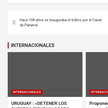
ce
tt
ail
at
b
er
s
Navegación
o
A
Hace 108 años se inauguraba el tráfico por el Canal
de
o
p
de Panamá
k
p
entradas
INTERNACIONALES
INTERNACIONALES
INTERNACI
URUGUAY : «DETENER LOS
Proponen