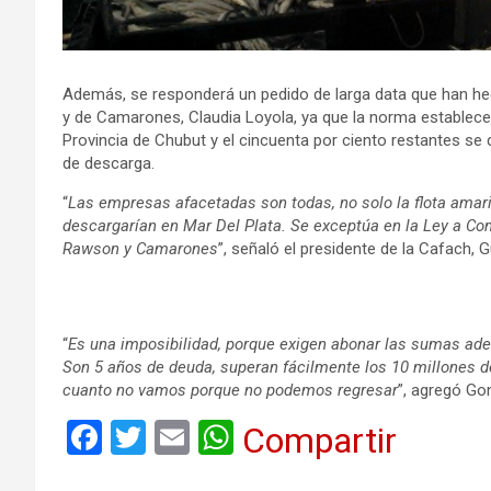
Además, se responderá un pedido de larga data que han he
y de Camarones, Claudia Loyola, ya que la norma establece
Provincia de Chubut y el cincuenta por ciento restantes se d
de descarga.
“
Las empresas afacetadas son todas, no solo la flota amari
descargarían en Mar Del Plata. Se exceptúa en la Ley a Co
Rawson y Camarones
”, señaló el presidente de la Cafach,
“
Es una imposibilidad, porque exigen abonar las sumas ad
Son 5 años de deuda, superan fácilmente los 10 millones de
cuanto no vamos porque no podemos regresar
”, agregó Go
F
T
E
W
Compartir
a
wi
m
h