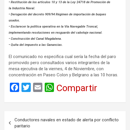
• Restitución de los artículos 10 y 13 de la Ley 24718 de Promoción de
la Industria Naval.
• Derogación del decreto 909/94 Régimen de importación de buques
usados.
• Esclarecer la política operativa en la Vía Navegable Troncal,
implementando resoluciones en resguardo del cabotaje nacional.
• Construcción del Canal Magdalena.
• Quita del impuesto a las Ganancias.
El comunicado no especifica cual sería la fecha del paro
promovido pero consultados varios integrantes de la
mesa ejecutiva de la viernes, 4 de Noviembre, con
concentración en Paseo Colon y Belgrano a las 10 horas.
F
T
E
W
Compartir
a
wi
m
h
ce
tt
ail
at
b
er
s
Navegación
Conductores navales en estado de alerta por conflicto
o
A
de
paritario