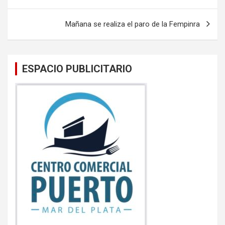
o
p
entradas
k
p
Mañana se realiza el paro de la Fempinra
ESPACIO PUBLICITARIO