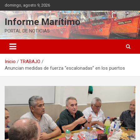
Saltar
domingo, agosto 9, 2026
al
contenido
Informe Marítimo
PORTAL DE NOTICIAS
Inicio
TRABAJO
Anuncian medidas de fuerza “escalonadas” en los puertos