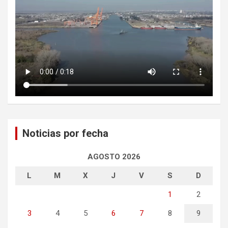
Noticias por fecha
AGOSTO 2026
L
M
X
J
V
S
D
1
2
3
4
5
6
7
8
9