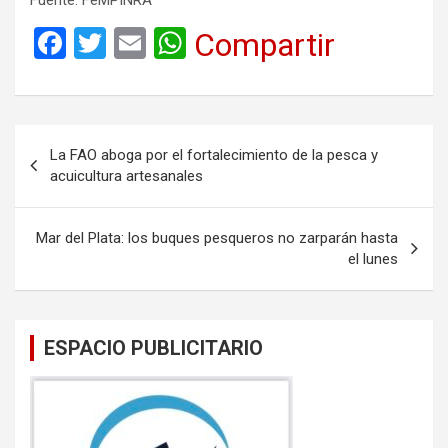
F
T
E
W
Compartir
a
wi
m
h
ce
tt
ail
at
b
er
s
Navegación
La FAO aboga por el fortalecimiento de la pesca y
o
A
de
acuicultura artesanales
o
p
entradas
k
p
Mar del Plata: los buques pesqueros no zarparán hasta
el lunes
ESPACIO PUBLICITARIO