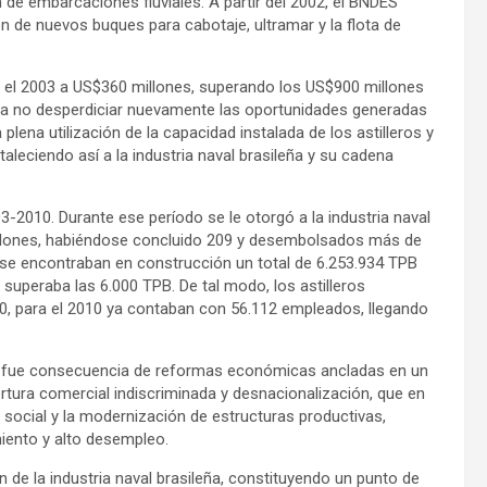
 de embarcaciones fluviales. A partir del 2002, el BNDES
 de nuevos buques para cabotaje, ultramar y la flota de
n el 2003 a US$360 millones, superando los US$900 millones
 para no desperdiciar nuevamente las oportunidades generadas
plena utilización de la capacidad instalada de los astilleros y
rtaleciendo así a la industria naval brasileña y su cadena
3-2010. Durante ese período se le otorgó a la industria naval
millones, habiéndose concluido 209 y desembolsados más de
, se encontraban en construcción un total de 6.253.934 TPB
 superaba las 6.000 TPB. De tal modo, los astilleros
0, para el 2010 ya contaban con 56.112 empleados, llegando
002 fue consecuencia de reformas económicas ancladas en un
ertura comercial indiscriminada y desnacionalización, que en
social y la modernización de estructuras productivas,
iento y alto desempleo.
ón de la industria naval brasileña, constituyendo un punto de