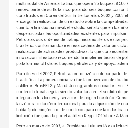
multimodal de América Latina, que opera 36 buques, 8.500 k
renovó parte de su flota incorporando seis buques con un t
construidos en Corea del Sur. Entre los años 2002 y 2003 el 
encargó la realización de un estudio sobre la competitivida
cuanto a la industria naval, el estudio señaló que en los añ
desperdiciadas las oportunidades existentes para impulsar e
Petrobras sus órdenes de trabajo hacia astilleros extranjero
brasileño, conformándose en esa cadena de valor un ciclo an
realización de actividades productivas, lo que consecuente
innovación. El estudio recomendó la implementación de po
plataformas offshore, buques petroleros y de apoyo, ade
Para fines del 2002, Petrobras comenzó a colocar parte de
brasileños. La primera iniciativa fue la conversión de dos 
astilleros BrasFELS y Mauá-Jurong, ambos ubicados en el Es
contenido local seguía siendo voluntaria en el sentido de p
integrarían los bienes y servicios de origen brasileño. C
lanzó otra licitación internacional para la adquisición de u
había fijado ningún tipo de condición para que la industria l
licitación fue ganada por el astillero Keppel Offshore & Mar
Pero en marzo de 2003, el Presidente Lula anuló esa licitac