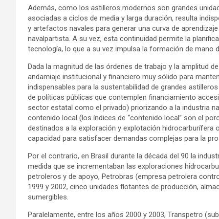
Además, como los astilleros modernos son grandes unidad
asociadas a ciclos de media y larga duración, resulta indi
y artefactos navales para generar una curva de aprendizaje
navalpartista. A su vez, esta continuidad permite la planifi
tecnología, lo que a su vez impulsa la formación de mano de
Dada la magnitud de las órdenes de trabajo y la amplitud de 
andamiaje institucional y financiero muy sólido para manten
indispensables para la sustentabilidad de grandes astilleros
de políticas públicas que contemplen financiamiento accesi
sector estatal como el privado) priorizando a la industria 
contenido local (los índices de “contenido local” son el po
destinados a la exploración y explotación hidrocarburífera
capacidad para satisfacer demandas complejas para la pro
Por el contrario, en Brasil durante la década del 90 la indu
medida que se incrementaban las exploraciones hidrocarbu
petroleros y de apoyo, Petrobras (empresa petrolera control
1999 y 2002, cinco unidades flotantes de producción, alm
sumergibles.
Paralelamente, entre los años 2000 y 2003, Transpetro (sub