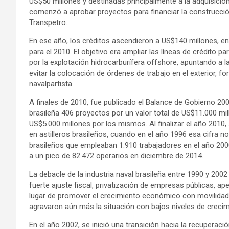
US$50 millones y destinadas principalmente a la adquisición
comenzó a aprobar proyectos para financiar la construcción
Transpetro.
En ese año, los créditos ascendieron a US$140 millones, e
para el 2010. El objetivo era ampliar las líneas de crédito
por la explotación hidrocarburífera offshore, apuntando a la 
evitar la colocación de órdenes de trabajo en el exterior, fo
navalpartista.
A finales de 2010, fue publicado el Balance de Gobierno 200
brasileña 406 proyectos por un valor total de US$11.000 
US$5.000 millones por los mismos. Al finalizar el año 2010
en astilleros brasileños, cuando en el año 1996 esa cifra no
brasileños que empleaban 1.910 trabajadores en el año 200
a un pico de 82.472 operarios en diciembre de 2014.
La debacle de la industria naval brasileña entre 1990 y 2
fuerte ajuste fiscal, privatización de empresas públicas, ap
lugar de promover el crecimiento económico con movilidad 
agravaron aún más la situación con bajos niveles de crecim
En el año 2002, se inició una transición hacia la recuperaci