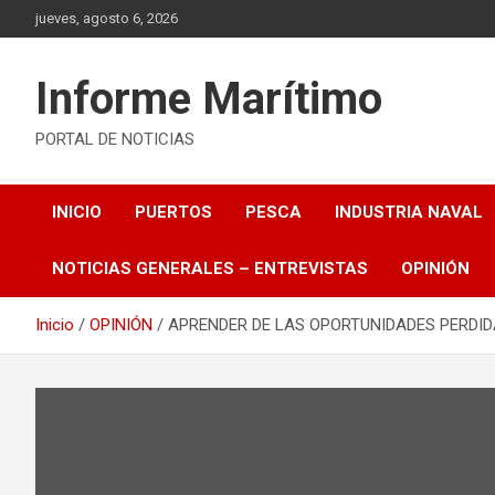
Saltar
jueves, agosto 6, 2026
al
contenido
Informe Marítimo
PORTAL DE NOTICIAS
INICIO
PUERTOS
PESCA
INDUSTRIA NAVAL
NOTICIAS GENERALES – ENTREVISTAS
OPINIÓN
Inicio
OPINIÓN
APRENDER DE LAS OPORTUNIDADES PERDID