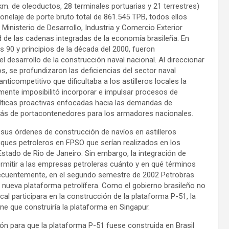
m. de oleoductos, 28 terminales portuarias y 21 terrestres)
onelaje de porte bruto total de 861.545 TPB, todos ellos
Ministerio de Desarrollo, Industria y Comercio Exterior
d de las cadenas integradas de la economía brasileña. En
os 90 y principios de la década del 2000, fueron
l desarrollo de la construcción naval nacional. Al direccionar
s, se profundizaron las deficiencias del sector naval
ticompetitivo que dificultaba a los astilleros locales la
mente imposibilitó incorporar e impulsar procesos de
líticas proactivas enfocadas hacia las demandas de
más de portacontenedores para los armadores nacionales.
 sus órdenes de construcción de navíos en astilleros
buques petroleros en FPSO que serían realizados en los
tado de Rio de Janeiro. Sin embargo, la integración de
ermitir a las empresas petroleras cuánto y en qué términos
onsecuentemente, en el segundo semestre de 2002 Petrobras
na nueva plataforma petrolífera. Como el gobierno brasileño no
ocal participara en la construcción de la plataforma P-51, la
ine que construiría la plataforma en Singapur.
ión para que la plataforma P-51 fuese construida en Brasil