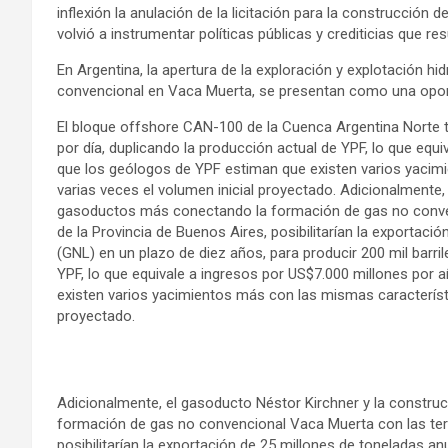
inflexión la anulación de la licitación para la construcción
volvió a instrumentar políticas públicas y crediticias que re
En Argentina, la apertura de la exploración y explotación hid
convencional en Vaca Muerta, se presentan como una opor
El bloque offshore CAN-100 de la Cuenca Argentina Norte te
por día, duplicando la producción actual de YPF, lo que equ
que los geólogos de YPF estiman que existen varios yacimi
varias veces el volumen inicial proyectado. Adicionalmente
gasoductos más conectando la formación de gas no convenc
de la Provincia de Buenos Aires, posibilitarían la exportaci
(GNL) en un plazo de diez años, para producir 200 mil barril
YPF, lo que equivale a ingresos por US$7.000 millones por 
existen varios yacimientos más con las mismas característic
proyectado.
Adicionalmente, el gasoducto Néstor Kirchner y la constr
formación de gas no convencional Vaca Muerta con las termi
posibilitarían la exportación de 25 millones de toneladas a