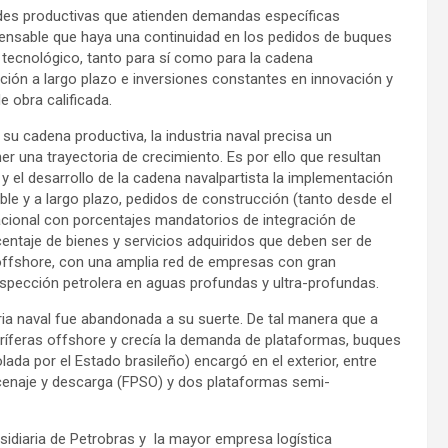
es productivas que atienden demandas específicas
spensable que haya una continuidad en los pedidos de buques
 tecnológico, tanto para sí como para la cadena
cación a largo plazo e inversiones constantes en innovación y
 obra calificada.
su cadena productiva, la industria naval precisa un
er una trayectoria de crecimiento. Es por ello que resultan
 y el desarrollo de la cadena navalpartista la implementación
ble y a largo plazo, pedidos de construcción (tanto desde el
nacional con porcentajes mandatorios de integración de
rcentaje de bienes y servicios adquiridos que deben ser de
 offshore, con una amplia red de empresas con gran
spección petrolera en aguas profundas y ultra-profundas.
stria naval fue abandonada a su suerte. De tal manera que a
ríferas offshore y crecía la demanda de plataformas, buques
ada por el Estado brasileño) encargó en el exterior, entre
acenaje y descarga (FPSO) y dos plataformas semi-
sidiaria de Petrobras y la mayor empresa logística