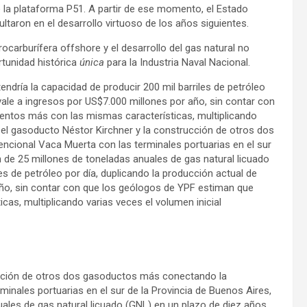
 de la plataforma P51. A partir de ese momento, el Estado
sultaron en el desarrollo virtuoso de los años siguientes.
rocarburífera offshore y el desarrollo del gas natural no
tunidad histórica
única
para la Industria Naval Nacional.
ndría la capacidad de producir 200 mil barriles de petróleo
ivale a ingresos por US$7.000 millones por año, sin contar con
entos más con las mismas características, multiplicando
, el gasoducto Néstor Kirchner y la construcción de otros dos
ional Vaca Muerta con las terminales portuarias en el sur
ón de 25 millones de toneladas anuales de gas natural licuado
es de petróleo por día, duplicando la producción actual de
año, sin contar con que los geólogos de YPF estiman que
as, multiplicando varias veces el volumen inicial
ucción de otros dos gasoductos más conectando la
nales portuarias en el sur de la Provincia de Buenos Aires,
nuales de gas natural licuado (GNL) en un plazo de diez años,