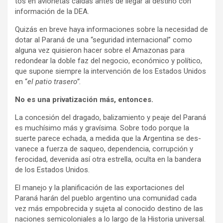
tos en avio­ne­tas caí­das antes de lle­gar al des­tino con
infor­ma­ción de la DEA.
Qui­zás en breve haya infor­ma­cio­nes sobre la nece­si­dad de
dotar al Paraná de una “segu­ri­dad inter­na­cio­nal” como
alguna vez qui­sie­ron hacer sobre el Ama­zo­nas para
redon­dear la doble faz del nego­cio, eco­nó­mico y polí­tico,
que supone siem­pre la inter­ven­ción de los Esta­dos Uni­dos
en “
el patio tra­sero”
.
No es una pri­va­ti­za­ción más, enton­ces.
La con­ce­sión del dra­gado, bali­za­miento y peaje del Paraná
es muchí­simo más y gra­ví­sima. Sobre todo por­que la
suerte parece echada, a medida que la Argen­tina se des­
va­nece a fuerza de saqueo, depen­den­cia, corrup­ción y
fero­ci­dad, deve­nida así otra estre­lla, oculta en la ban­dera
de los Esta­dos Uni­dos.
El manejo y la pla­ni­fi­ca­ción de las expor­ta­cio­nes del
Paraná harán del pue­blo argen­tino una comu­ni­dad cada
vez más empo­bre­cida y sujeta al cono­cido des­tino de las
nacio­nes semi­co­lo­nia­les a lo largo de la His­to­ria uni­ver­sal.