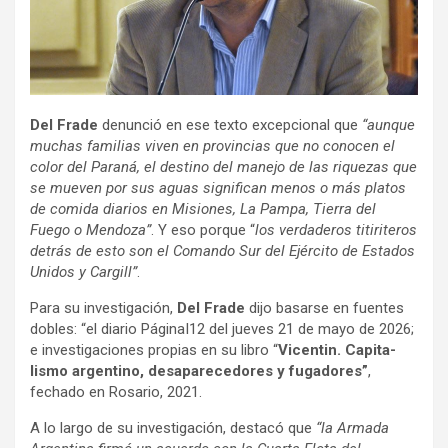
Del Frade
denun­ció en ese texto excep­cio­nal que
“aun­que
muchas fami­lias viven en pro­vin­cias que no cono­cen el
color del Paraná, el des­tino del manejo de las rique­zas que
se mue­ven por sus aguas sig­ni­fi­can menos o más pla­tos
de comida dia­rios en Misio­nes, La Pampa, Tie­rra del
Fuego o Men­doza”
. Y eso por­que “
los ver­da­de­ros titi­ri­te­ros
detrás de esto son el Comando Sur del Ejér­cito de Esta­dos
Uni­dos y Car­gill”
.
Para su inves­ti­ga­ción,
Del Frade
dijo basarse en fuen­tes
dobles: “el dia­rio Pági­naI12 del jue­ves 21 de mayo de 2026;
e inves­ti­ga­cio­nes pro­pias en su libro “
Vicen­tin. Capi­ta­
lismo argen­tino, desa­pa­re­ce­do­res y fuga­do­res”
,
fechado en Rosa­rio, 2021.
A lo largo de su inves­ti­ga­ción, des­tacó que
“la Armada