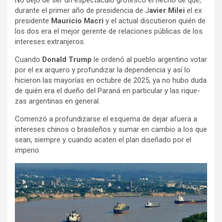
No dejó de ser un espec­tá­culo gro­tesco el hecho de que,
durante el pri­mer año de pre­si­den­cia de J
avier Milei
el ex
pre­si­dente
Mau­ri­cio Macri
y el actual dis­cu­tie­ron quién de
los dos era el mejor gerente de rela­cio­nes públi­cas de los
inte­re­ses extran­je­ros.
Cuando
Donald Trump
le ordenó al pue­blo argen­tino votar
por el ex arquero y pro­fun­di­zar la depen­den­cia y así lo
hicie­ron las mayo­rías en octu­bre de 2025, ya no hubo duda
de quién era el dueño del Paraná en par­ti­cu­lar y las rique­
zas argen­ti­nas en gene­ral.
Comenzó a pro­fun­di­zarse el esquema de dejar afuera a
inte­re­ses chi­nos o bra­si­le­ños y sumar en cam­bio a los que
sean, siem­pre y cuando aca­ten el plan dise­ñado por el
impe­rio.