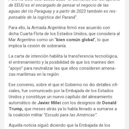
de EEUU es el encar­gado de pen­sar el nego­cio de las
aguas del río Para­guay y a par­tir de 2023 tam­bién es res­
pon­sa­ble de la logís­tica del Paraná
”.
Para ello, la Armada Argen­tina firmó ese acuerdo con
dicha Cuarta Flota de los Esta­dos Uni­dos, que con­si­dera al
Mar Argen­tino como un “
bien común glo­bal
”, lo que
implica la cesión de sobe­ra­nía.
La carta de inten­ción habi­lita la trans­fe­ren­cia tec­no­ló­gica,
el entre­na­miento y la posi­bi­li­dad de que los mari­nes den
“
apoyo
” para neu­tra­li­zar las que ellos con­si­de­ren ame­na­
zas marí­ti­mas en la región.
Ese con­ve­nio, sobre el que el Gobierno no dio deta­lles ofi­
cia­les, fue comu­ni­cado por la Emba­jada de los Esta­dos
Uni­dos y cons­ti­tuye un nuevo capí­tulo del ali­nea­miento
auto­má­tico de
Javier Milei
con los designios de
Donald
Trump,
que meses atrás ya lo había lle­vado a sumarse a
la coa­li­ción mili­tar “
Escudo para las Amé­ri­cas”.
Aque­lla noti­cia siguió diciendo que la Emba­jada de los