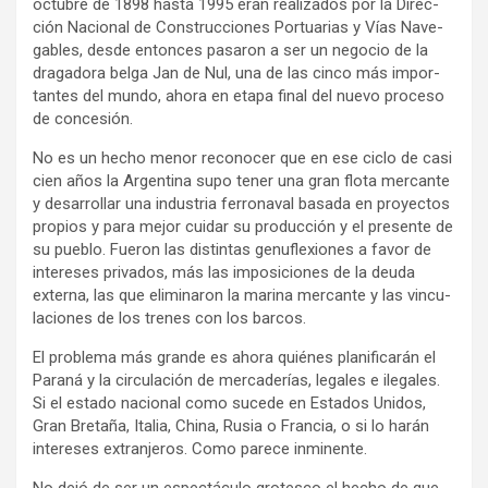
octu­bre de 1898 hasta 1995 eran rea­li­za­dos por la Direc­
ción Nacio­nal de Cons­truc­cio­nes Por­tua­rias y Vías Nave­
ga­bles, desde enton­ces pasa­ron a ser un nego­cio de la
dra­ga­dora belga Jan de Nul, una de las cinco más impor­
tan­tes del mundo, ahora en etapa final del nuevo pro­ceso
de con­ce­sión.
No es un hecho menor reco­no­cer que en ese ciclo de casi
cien años la Argen­tina supo tener una gran flota mer­cante
y desa­rro­llar una indus­tria ferro­na­val basada en pro­yec­tos
pro­pios y para mejor cui­dar su pro­duc­ción y el pre­sente de
su pue­blo. Fue­ron las dis­tin­tas genu­fle­xio­nes a favor de
inte­re­ses pri­va­dos, más las impo­si­cio­nes de la deuda
externa, las que eli­mi­na­ron la marina mer­cante y las vin­cu­
la­cio­nes de los tre­nes con los bar­cos.
El pro­blema más grande es ahora quié­nes pla­ni­fi­ca­rán el
Paraná y la cir­cu­la­ción de mer­ca­de­rías, lega­les e ile­ga­les.
Si el estado nacio­nal como sucede en Esta­dos Uni­dos,
Gran Bre­taña, Ita­lia, China, Rusia o Fran­cia, o si lo harán
inte­re­ses extran­je­ros. Como parece inmi­nente.