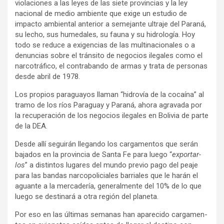
vio­la­cio­nes a las leyes de las siete pro­vin­cias y la ley
nacio­nal de medio ambiente que exige un estu­dio de
impacto ambien­tal ante­rior a seme­jante ultraje del Paraná,
su lecho, sus hume­da­les, su fauna y su hidro­lo­gía. Hoy
todo se reduce a exi­gen­cias de las mul­ti­na­cio­na­les o a
denun­cias sobre el trán­sito de nego­cios ile­ga­les como el
nar­co­trá­fico, el con­tra­bando de armas y trata de per­so­nas
desde abril de 1978.
Los pro­pios para­gua­yos lla­man “hidro­vía de la cocaína” al
tramo de los ríos Para­guay y Paraná, ahora agra­vada por
la recu­pe­ra­ción de los nego­cios ile­ga­les en Boli­via de parte
de la DEA.
Desde allí segui­rán lle­gando los car­ga­men­tos que serán
baja­dos en la pro­vin­cia de Santa Fe para luego “
expor­tar­
los
” a dis­tin­tos luga­res del mundo pre­vio pago del peaje
para las ban­das nar­co­po­li­cia­les barria­les que le harán el
aguante a la mer­ca­de­ría, gene­ral­mente del 10% de lo que
luego se des­ti­nará a otra región del pla­neta.
Por eso en las últi­mas sema­nas han apa­re­cido car­ga­men­