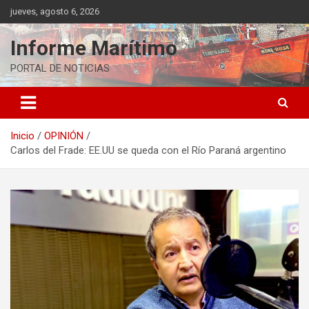
Saltar
jueves, agosto 6, 2026
al
contenido
Informe Marítimo
PORTAL DE NOTICIAS
Inicio
OPINIÓN
Carlos del Frade: EE.UU se queda con el Río Paraná argentino