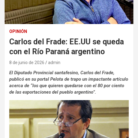
OPINIÓN
Carlos del Frade: EE.UU se queda
con el Río Paraná argentino
8 de junio de 2026
admin
El Diputado Provincial santafesino, Carlos del Frade,
publicó en su por­tal Pelota de trapo un impac­tante artí­culo
acerca de “los que quie­ren que­darse con el 80 por ciento
de las expor­ta­cio­nes del pue­blo argen­tino”.