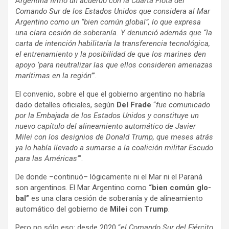
Argen­tina firmó un acuerdo con la Cuarta Flota del
Comando Sur de los Esta­dos Uni­dos que con­si­dera al Mar
Argen­tino como un “bien común glo­bal”, lo que expresa
una clara cesión de sobe­ra­nía. Y denun­ció ade­más que “la
carta de inten­ción habi­li­ta­ría la trans­fe­ren­cia tec­no­ló­gica,
el entre­na­miento y la posi­bi­li­dad de que los mari­nes den
apoyo ‘para neu­tra­li­zar las que ellos con­si­de­ren ame­na­zas
marí­ti­mas en la región’
”.
El con­ve­nio, sobre el que el gobierno argen­tino no habría
dado deta­lles ofi­cia­les, según
Del Frade
“
fue comu­ni­cado
por la Emba­jada de los Esta­dos Uni­dos y cons­ti­tuye un
nuevo capí­tulo del ali­nea­miento auto­má­tico de Javier
Milei con los desig­nios de Donald Trump, que meses atrás
ya lo había lle­vado a sumarse a la coa­li­ción mili­tar Escudo
para las Amé­ri­cas’
”.
De donde –con­ti­nuó– lógi­ca­mente ni el Mar ni el Paraná
son argen­ti­nos. El Mar Argen­tino como
“bien común glo­
bal”
es una clara cesión de sobe­ra­nía y de ali­nea­miento
auto­má­tico del gobierno de
Milei
con
Trump
.
Pero no sólo eso: desde 2020 “
el Comando Sur del Ejér­cito