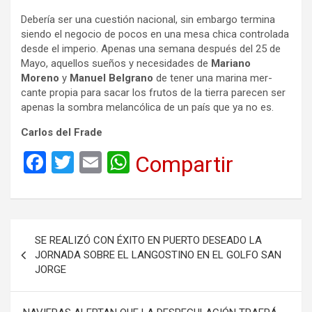
Debe­ría ser una cues­tión nacio­nal, sin embargo ter­mina
siendo el nego­cio de pocos en una mesa chica con­tro­lada
desde el impe­rio. Ape­nas una semana des­pués del 25 de
Mayo, aque­llos sue­ños y nece­si­da­des de
Mariano
Moreno
y
Manuel Bel­grano
de tener una marina mer­
cante pro­pia para sacar los fru­tos de la tie­rra pare­cen ser
ape­nas la som­bra melan­có­lica de un país que ya no es.
Carlos del Frade
F
T
E
W
Compartir
a
wi
m
h
ce
tt
ail
at
b
er
s
Navegación
SE REALIZÓ CON ÉXITO EN PUERTO DESEADO LA
o
A
de
JORNADA SOBRE EL LANGOSTINO EN EL GOLFO SAN
o
p
JORGE
entradas
k
p