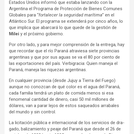
Esta­dos Uni­dos informó que estaba lan­zando con la
Argen­tina el Pro­grama de Pro­tec­ción de Bie­nes Comu­nes
Glo­ba­les para “
for­ta­le­cer la segu­ri­dad marí­tima
” en el
Atlán­tico Sur. El pro­grama se exten­derá por cinco años, lo
que implica que abar­cará lo que quede de la ges­tión de
Milei
y el pró­ximo gobierno.
Por otro lado, y para mejor com­pren­sión de la entrega, hay
que recor­dar que el río Paraná atra­viesa siete pro­vin­cias
argen­ti­nas y que por sus aguas se va el 80 por ciento de
las expor­ta­cio­nes del país. Ver­bi­gra­cia: Quien maneja el
Paraná, maneja las rique­zas argen­ti­nas.
En cual­quier pro­vin­cia (desde Jujuy a Tie­rra del Fuego)
aun­que no conoz­can de qué color es el agua del Paraná,
cada fami­lia ten­drá un plato de comida menos si esa
feno­me­nal can­ti­dad de dinero, casi 50 mil millo­nes de
dóla­res, van a parar lejos de estos saquea­dos arra­ba­les
del mundo y sin con­trol.
La lici­ta­ción pública e inter­na­cio­nal de los ser­vi­cios de dra­
gado, bali­za­miento y peaje del Paraná que desde el 26 de