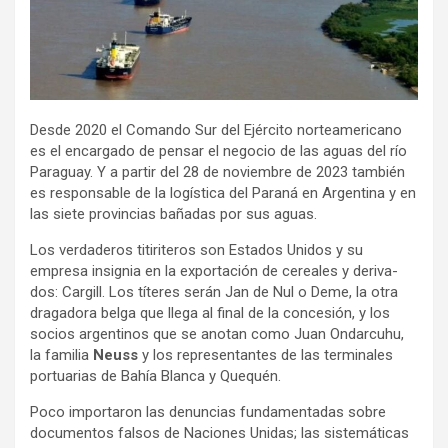
Desde 2020 el Comando Sur del Ejér­cito nor­tea­me­ri­cano
es el encar­gado de pen­sar el nego­cio de las aguas del río
Para­guay. Y a par­tir del 28 de noviem­bre de 2023 tam­bién
es res­pon­sa­ble de la logís­tica del Paraná en Argen­tina y en
las siete pro­vin­cias baña­das por sus aguas.
Los ver­da­de­ros titi­ri­te­ros son Esta­dos Uni­dos y su
empresa insig­nia en la expor­ta­ción de cerea­les y deri­va­
dos: Car­gill. Los títe­res serán Jan de Nul o Deme, la otra
dra­ga­dora belga que llega al final de la con­ce­sión, y los
socios argen­ti­nos que se ano­tan como Juan Ondar­cuhu,
la fami­lia
Neuss
y los repre­sen­tan­tes de las ter­mi­na­les
por­tua­rias de Bahía Blanca y Que­quén.
Poco impor­ta­ron las denun­cias fun­da­men­ta­das sobre
docu­men­tos fal­sos de Nacio­nes Uni­das; las sis­te­má­ti­cas