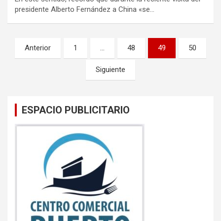
presidente Alberto Fernández a China «se…
Paginación
Anterior
1
…
48
49
50
de
Siguiente
entradas
ESPACIO PUBLICITARIO