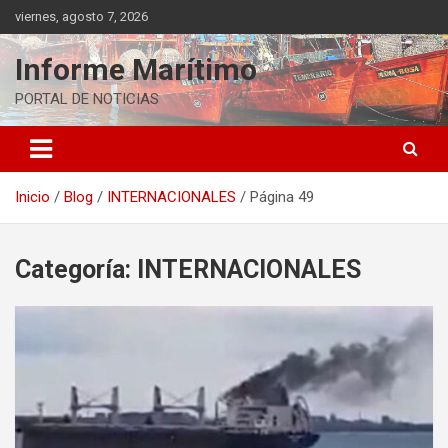
Saltar
viernes, agosto 7, 2026
al
contenido
Informe Marítimo
PORTAL DE NOTICIAS
Inicio
Blog
INTERNACIONALES
Página 49
Categoría:
INTERNACIONALES