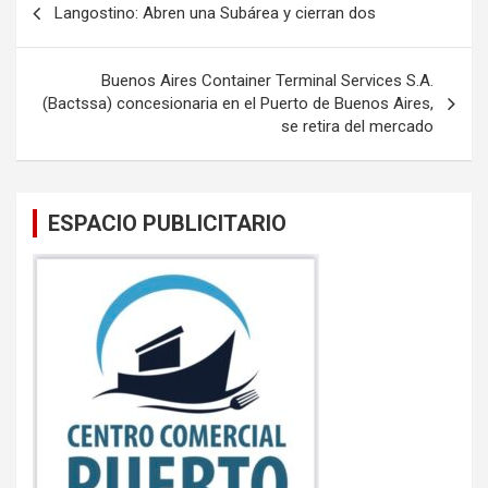
Langostino: Abren una Subárea y cierran dos
o
A
de
o
p
entradas
Buenos Aires Container Terminal Services S.A.
k
p
(Bactssa) concesionaria en el Puerto de Buenos Aires,
se retira del mercado
ESPACIO PUBLICITARIO