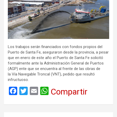
Los trabajos serán financiados con fondos propios del
Puerto de Santa Fe, aseguraron desde la provincia, a pesar
que en enero de este año el Puerto de Santa Fe solicitó
formalmente ante la Administración General de Puertos
(AGP) ente que se encuentra al frente de las obras de
la Vía Navegable Troncal (VNT), pedido que resultó
infructuoso.
F
T
E
W
Compartir
a
wi
m
h
ce
tt
ail
at
b
er
s
Navegación