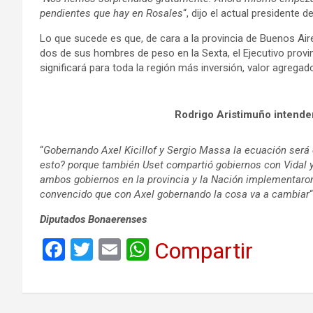
pendientes que hay en Rosales
“, dijo el actual presidente
Lo que sucede es que, de cara a la provincia de Buenos Air
dos de sus hombres de peso en la Sexta, el Ejecutivo provin
significará para toda la región más inversión, valor agrega
Rodrigo Aristimuño intende
“
Gobernando Axel Kicillof y Sergio Massa la ecuación será 
esto? porque también Uset compartió gobiernos con Vidal y 
ambos gobiernos en la provincia y la Nación implementaron,
convencido que con Axel gobernando la cosa va a cambiar
“
Diputados Bonaerenses
F
T
E
W
Compartir
a
wi
m
h
ce
tt
ail
at