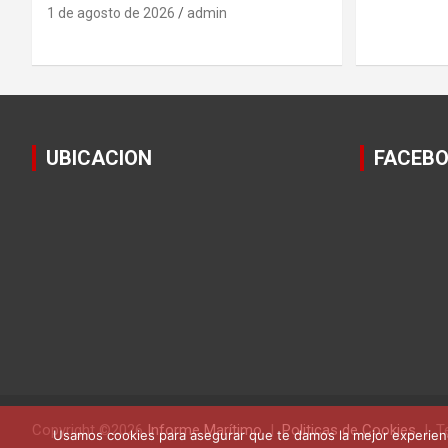
1 de agosto de 2026
admin
UBICACION
FACEB
Copyright ©2026
Informe Marítimo
Politicas de Cookies
T
Usamos cookies para asegurar que te damos la mejor experienc