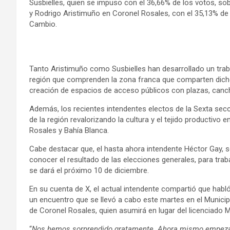
Susbielles, quien se impuso con el 36,66% de los votos, so
y Rodrigo Aristimuño en Coronel Rosales, con el 35,13% de
Cambio.
Tanto Aristimuño como Susbielles han desarrollado un traba
región que comprenden la zona franca que comparten dichos
creación de espacios de acceso públicos con plazas, canc
Además, los recientes intendentes electos de la Sexta secci
de la región revalorizando la cultura y el tejido productivo 
Rosales y Bahía Blanca.
Cabe destacar que, el hasta ahora intendente Héctor Gay, s
conocer el resultado de las elecciones generales, para trab
se dará el próximo 10 de diciembre.
En su cuenta de X, el actual intendente compartió que habló
un encuentro que se llevó a cabo este martes en el Munici
de Coronel Rosales, quien asumirá en lugar del licenciado 
“
Nos hemos sorprendido gratamente. Ahora mismo empezare