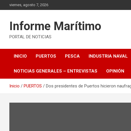
Saltar
viernes, agosto 7, 2026
al
contenido
Informe Marítimo
PORTAL DE NOTICIAS
INICIO
PUERTOS
PESCA
INDUSTRIA NAVAL
NOTICIAS GENERALES – ENTREVISTAS
OPINIÓN
Inicio
PUERTOS
Dos presidentes de Puertos hicieron naufrag