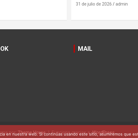
31 de julio de 2026
admin
OOK
MAIL
ema por:
Theme Horse
Funciona gracias a:
WordPress
ia en nuestra web. Si continúas usando este sitio, asumiremos que est