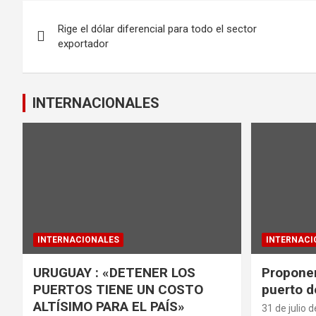
b
er
s
Navegación
o
A
Rige el dólar diferencial para todo el sector
de
o
p
exportador
k
p
entradas
INTERNACIONALES
INTERNACIONALES
INTERNACI
URUGUAY : «DETENER LOS
Proponen
PUERTOS TIENE UN COSTO
puerto d
ALTÍSIMO PARA EL PAÍS»
31 de julio 