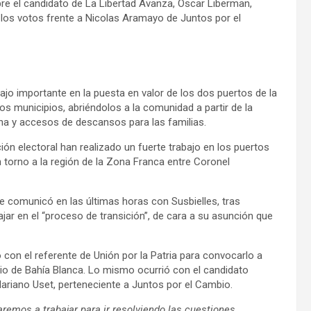
bre el candidato de La Libertad Avanza, Oscar Liberman,
 los votos frente a Nicolas Aramayo de Juntos por el
jo importante en la puesta en valor de los dos puertos de la
 municipios, abriéndolos a la comunidad a partir de la
ha y accesos de descansos para las familias.
ón electoral han realizado un fuerte trabajo en los puertos
en torno a la región de la Zona Franca entre Coronel
e comunicó en las últimas horas con Susbielles, tras
ajar en el “proceso de transición”, de cara a su asunción que
 con el referente de Unión por la Patria para convocarlo a
pio de Bahía Blanca. Lo mismo ocurrió con el candidato
Mariano Uset, perteneciente a Juntos por el Cambio.
mos a trabajar para ir resolviendo las cuestiones