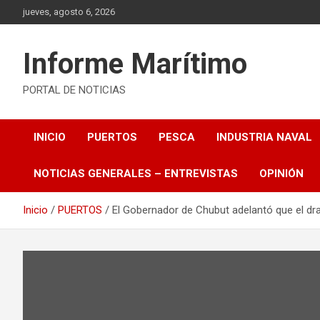
Saltar
jueves, agosto 6, 2026
al
contenido
Informe Marítimo
PORTAL DE NOTICIAS
INICIO
PUERTOS
PESCA
INDUSTRIA NAVAL
NOTICIAS GENERALES – ENTREVISTAS
OPINIÓN
Inicio
PUERTOS
El Gobernador de Chubut adelantó que el dr