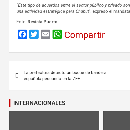
“
Este tipo de acuerdos entre el sector público y privado s
una actividad estratégica para Chubut
”, expresó el mandata
Foto:
Revista Puerto
F
T
E
W
Compartir
a
wi
m
h
ce
tt
ail
at
b
er
s
Navegación
o
A
La prefectura detecto un buque de bandera
de
o
p
española pescando en la ZEE
k
p
entradas
INTERNACIONALES