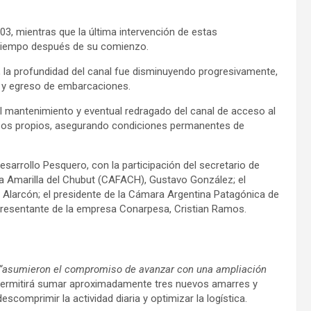
003, mientras que la última intervención de estas
o tiempo después de su comienzo.
la profundidad del canal fue disminuyendo progresivamente,
o y egreso de embarcaciones.
el mantenimiento y eventual redragado del canal de acceso al
ursos propios, asegurando condiciones permanentes de
arrollo Pesquero, con la participación del secretario de
ta Amarilla del Chubut (CAFACH), Gustavo González; el
 Alarcón; el presidente de la Cámara Argentina Patagónica de
epresentante de la empresa Conarpesa, Cristian Ramos.
“asumieron el compromiso de avanzar con una ampliación
permitirá sumar aproximadamente tres nuevos amarres y
scomprimir la actividad diaria y optimizar la logística.