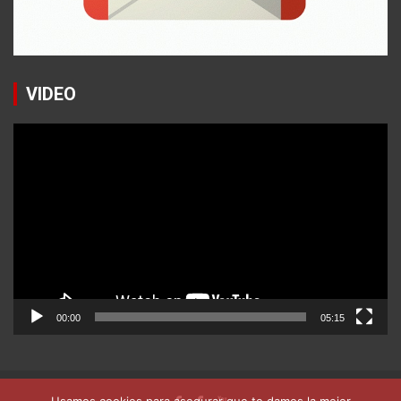
VIDEO
Reproductor
de
vídeo
00:00
05:15