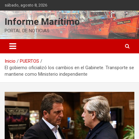
Saltar
sábado, agosto 8, 2026
al
contenido
Informe Marítimo
PORTAL DE NOTICIAS
Inicio
PUERTOS
El gobierno oficializó los cambios en el Gabinete. Transporte se
mantiene como Ministerio independiente