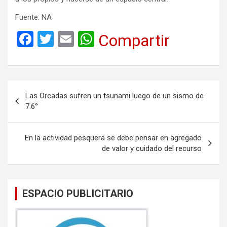
Fuente: NA
F
T
E
W
Compartir
a
wi
m
h
ce
tt
ail
at
b
er
s
Navegación
Las Orcadas sufren un tsunami luego de un sismo de
o
A
de
7.6°
o
p
entradas
k
p
En la actividad pesquera se debe pensar en agregado
de valor y cuidado del recurso
ESPACIO PUBLICITARIO