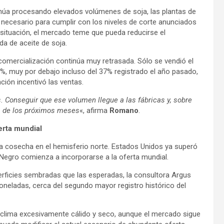
inúa procesando elevados volúmenes de soja, las plantas de
 necesario para cumplir con los niveles de corte anunciados
situación, el mercado teme que pueda reducirse el
da de aceite de soja.
 comercialización continúa muy retrasada. Sólo se vendió el
9%, muy por debajo incluso del 37% registrado el año pasado,
ión incentivó las ventas.
Conseguir que ese volumen llegue a las fábricas y, sobre
os de los próximos meses
«, afirma
Romano
.
erta mundial
la cosecha en el hemisferio norte. Estados Unidos ya superó
 Negro comienza a incorporarse a la oferta mundial.
ficies sembradas que las esperadas, la consultora Argus
toneladas, cerca del segundo mayor registro histórico del
un clima excesivamente cálido y seco, aunque el mercado sigue