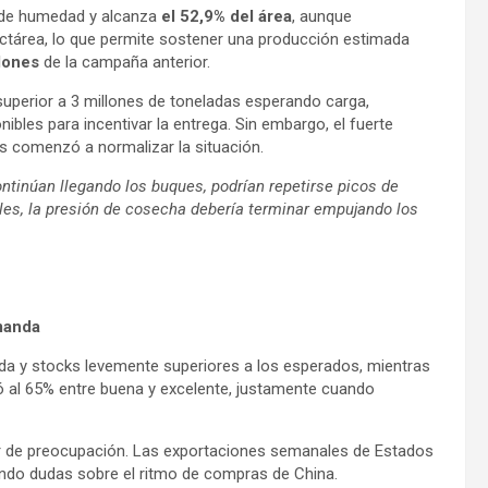
o de humedad y alcanza
el 52,9% del área
, aunque
ctárea, lo que permite sostener una producción estimada
lones
de la campaña anterior.
superior a 3 millones de toneladas esperando carga,
ibles para incentivar la entrega. Sin embargo, el fuerte
s comenzó a normalizar la situación.
ontinúan llegando los buques, podrían repetirse picos de
les, la presión de cosecha debería terminar empujando los
emanda
da y stocks levemente superiores a los esperados, mientras
ió al 65% entre buena y excelente, justamente cuando
tor de preocupación. Las exportaciones semanales de Estados
ando dudas sobre el ritmo de compras de China.