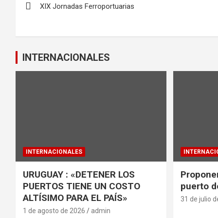
o
A
XIX Jornadas Ferroportuarias
de
o
p
k
p
entradas
INTERNACIONALES
INTERNACIONALES
INTERNACI
URUGUAY : «DETENER LOS
Proponen
PUERTOS TIENE UN COSTO
puerto d
ALTÍSIMO PARA EL PAÍS»
31 de julio 
1 de agosto de 2026
admin