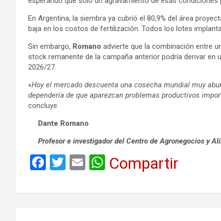
esperando que sólo un agravamiento de esas condiciones p
En Argentina, la siembra ya cubrió el 80,9% del área proy
baja en los costos de fertilización. Todos los lotes implan
Sin embargo,
Romano
advierte que la combinación entre u
stock remanente de la campaña anterior podría derivar en u
2026/27.
«
Hoy el mercado descuenta una cosecha mundial muy abund
dependería de que aparezcan problemas productivos importa
concluye.
Dante Romano
Profesor e investigador del Centro de Agronegocios y Al
F
T
E
W
Compartir
a
wi
m
h
ce
tt
ail
at
b
er
s
Navegación