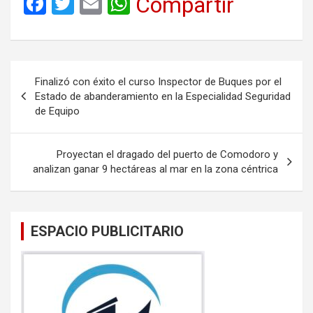
F
T
E
W
Compartir
a
wi
m
h
ce
tt
ail
at
b
er
s
Navegación
Finalizó con éxito el curso Inspector de Buques por el
o
A
de
Estado de abanderamiento en la Especialidad Seguridad
o
p
de Equipo
entradas
k
p
Proyectan el dragado del puerto de Comodoro y
analizan ganar 9 hectáreas al mar en la zona céntrica
ESPACIO PUBLICITARIO