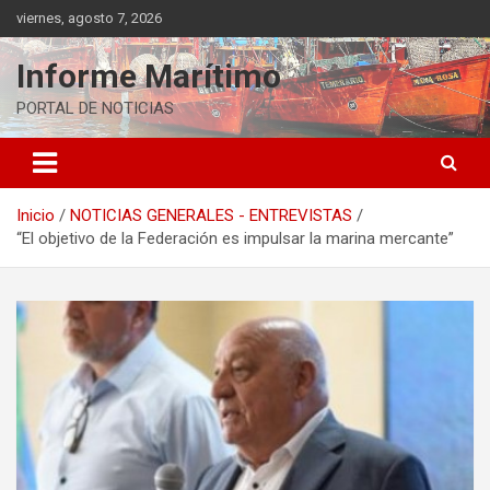
Saltar
viernes, agosto 7, 2026
al
contenido
Informe Marítimo
PORTAL DE NOTICIAS
Inicio
NOTICIAS GENERALES - ENTREVISTAS
“El objetivo de la Federación es impulsar la marina mercante”