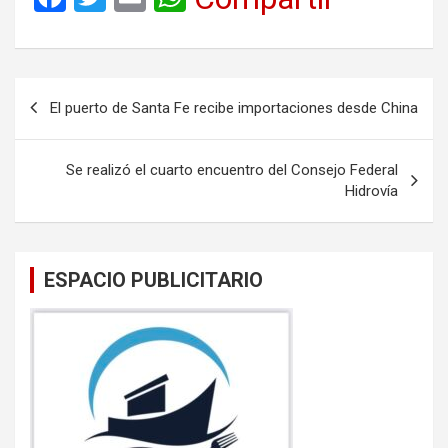
a
wi
m
h
ce
tt
ail
at
b
er
s
Navegación
El puerto de Santa Fe recibe importaciones desde China
o
A
de
o
p
entradas
Se realizó el cuarto encuentro del Consejo Federal
k
p
Hidrovía
ESPACIO PUBLICITARIO