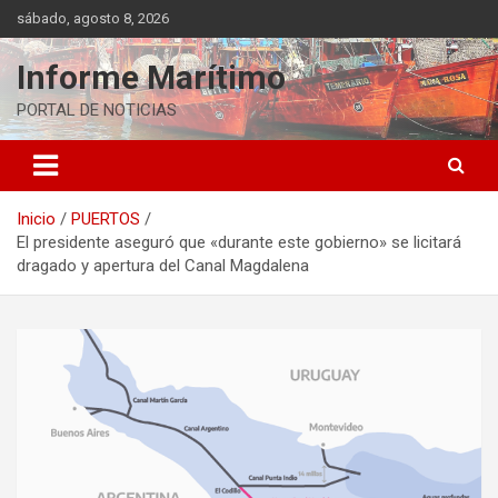
Saltar
sábado, agosto 8, 2026
al
contenido
Informe Marítimo
PORTAL DE NOTICIAS
Inicio
PUERTOS
El presidente aseguró que «durante este gobierno» se licitará
dragado y apertura del Canal Magdalena