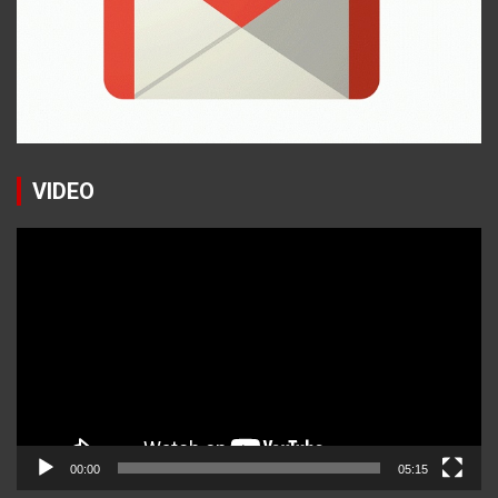
VIDEO
Reproductor
de
vídeo
00:00
05:15