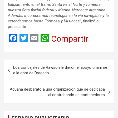
balizamiento en el tramo Santa Fe al Norte y fomentar
nuestra flota fluvial federal y Marina Mercante argentina.
Además, incorporamos tecnología en la vía navegable y la
extenderemos hasta Formosa y Misiones
”, finalizó el
presidente.
F
T
E
W
Compartir
a
wi
m
h
ce
tt
ail
at
b
er
s
Navegación
Los concejales de Rawson le dieron el apoyo unánime
o
A
de
a la obra de Dragado
o
p
entradas
k
p
Aduana desbarató a una organización que se dedicaba
al contrabando de contenedores