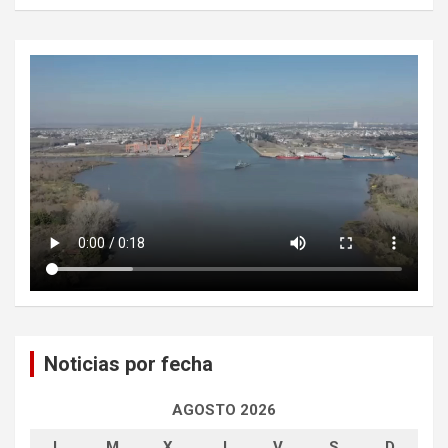
Noticias por fecha
AGOSTO 2026
L
M
X
J
V
S
D