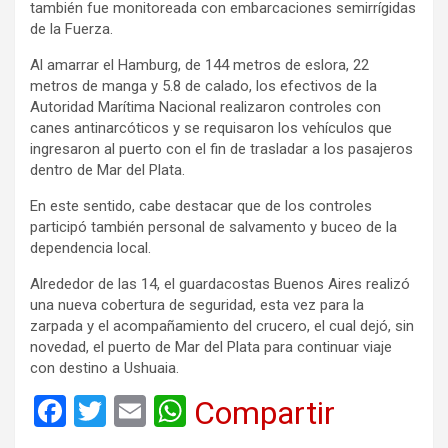
también fue monitoreada con embarcaciones semirrígidas
de la Fuerza.
Al amarrar el Hamburg, de 144 metros de eslora, 22
metros de manga y 5.8 de calado, los efectivos de la
Autoridad Marítima Nacional realizaron controles con
canes antinarcóticos y se requisaron los vehículos que
ingresaron al puerto con el fin de trasladar a los pasajeros
dentro de Mar del Plata.
En este sentido, cabe destacar que de los controles
participó también personal de salvamento y buceo de la
dependencia local.
Alrededor de las 14, el guardacostas Buenos Aires realizó
una nueva cobertura de seguridad, esta vez para la
zarpada y el acompañamiento del crucero, el cual dejó, sin
novedad, el puerto de Mar del Plata para continuar viaje
con destino a Ushuaia.
F
T
E
W
Compartir
a
wi
m
h