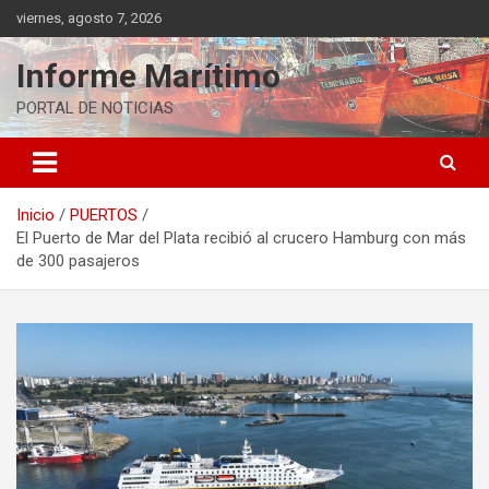
Saltar
viernes, agosto 7, 2026
al
contenido
Informe Marítimo
PORTAL DE NOTICIAS
Inicio
PUERTOS
El Puerto de Mar del Plata recibió al crucero Hamburg con más
de 300 pasajeros