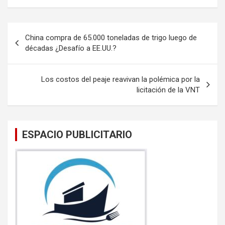
ce
tt
ail
at
b
er
s
Navegación
China compra de 65.000 toneladas de trigo luego de
o
A
de
décadas ¿Desafío a EE.UU.?
o
p
entradas
k
p
Los costos del peaje reavivan la polémica por la
licitación de la VNT
ESPACIO PUBLICITARIO