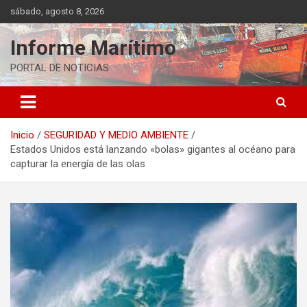
Saltar
sábado, agosto 8, 2026
al
contenido
Informe Marítimo
PORTAL DE NOTICIAS
Inicio
SEGURIDAD Y MEDIO AMBIENTE
Estados Unidos está lanzando «bolas» gigantes al océano para
capturar la energía de las olas