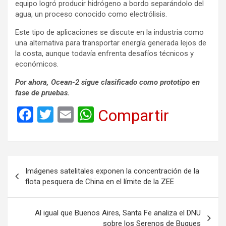
equipo logró producir hidrógeno a bordo separándolo del
agua, un proceso conocido como electrólisis.
Este tipo de aplicaciones se discute en la industria como
una alternativa para transportar energía generada lejos de
la costa, aunque todavía enfrenta desafíos técnicos y
económicos.
Por ahora, Ocean-2 sigue clasificado como prototipo en
fase de pruebas.
F
T
E
W
Compartir
a
wi
m
h
ce
tt
ail
at
b
er
s
Navegación
Imágenes satelitales exponen la concentración de la
o
A
de
flota pesquera de China en el límite de la ZEE
o
p
entradas
k
p
Al igual que Buenos Aires, Santa Fe analiza el DNU
sobre los Serenos de Buques