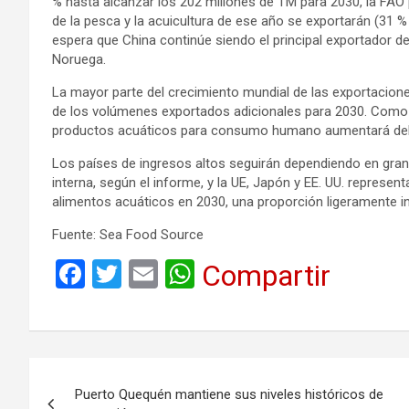
% hasta alcanzar los 202 millones de TM para 2030, la FAO 
de la pesca y la acuicultura de ese año se exportarán (31 %
espera que China continúe siendo el principal exportador 
Noruega.
La mayor parte del crecimiento mundial de las exportacione
de los volúmenes exportados adicionales para 2030. Como ta
productos acuáticos para consumo humano aumentará del 4
Los países de ingresos altos seguirán dependiendo en gra
interna, según el informe, y la UE, Japón y EE. UU. represe
alimentos acuáticos en 2030, una proporción ligeramente infe
Fuente: Sea Food Source
F
T
E
W
Compartir
a
wi
m
h
ce
tt
ail
at
b
er
s
Navegación
o
A
Puerto Quequén mantiene sus niveles históricos de