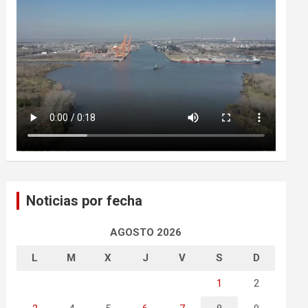
Noticias por fecha
AGOSTO 2026
L
M
X
J
V
S
D
1
2