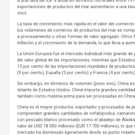
a una tasa del 6,8 % anual en términos nominales entre 1976
exportaciones de productos del mar aumentaron a una tasa
vivo).
La tasa de crecimiento más rápida en el valor del comerci
los volúmenes de comercio de productos del mar se compo
a procesamiento u otras formas de valor agregado. Otros fa
inflación y el crecimiento de la demanda, lo que lleva a aum
La Unión Europea fue el mercado individual más grande de 
del valor global de las importaciones, mientras que Estado
15 por ciento de las importaciones mundiales de productos 
(9 por ciento), España (5 por ciento) y Francia (4 por ciento)
Sin embargo, en términos de volumen (peso vivo), China es 
delante de Estados Unidos. China importa grandes cantida
también como materia prima para ser procesadas en China
China es el mayor productor, exportador y procesador de 
comprenden grandes cantidades de cefalópodos, camarones,
con pescado blanco procesado como el abadejo de Alaska y
valor de USD 18 000 millones (EUR 17 700 millones), lo que 
mercado ha disminuido ligeramente desde su punto máximo