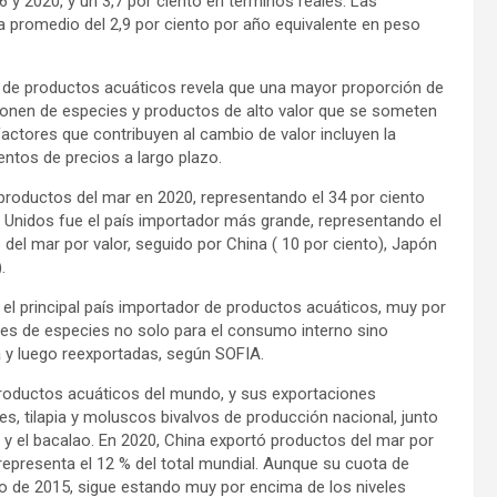
 y 2020, y un 3,7 por ciento en términos reales. Las
 promedio del 2,9 por ciento por año equivalente en peso
o de productos acuáticos revela que una mayor proporción de
nen de especies y productos de alto valor que se someten
ctores que contribuyen al cambio de valor incluyen la
entos de precios a largo plazo.
productos del mar en 2020, representando el 34 por ciento
s Unidos fue el país importador más grande, representando el
del mar por valor, seguido por China ( 10 por ciento), Japón
.
el principal país importador de productos acuáticos, muy por
des de especies no solo para el consumo interno sino
 y luego reexportadas, según SOFIA.
productos acuáticos del mundo, y sus exportaciones
 tilapia y moluscos bivalvos de producción nacional, junto
 el bacalao. En 2020, China exportó productos del mar por
representa el 12 % del total mundial. Aunque su cuota de
 de 2015, sigue estando muy por encima de los niveles