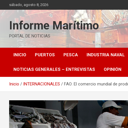
Saltar
sábado, agosto 8, 2026
al
contenido
Informe Marítimo
PORTAL DE NOTICIAS
INICIO
PUERTOS
PESCA
INDUSTRIA NAVAL
NOTICIAS GENERALES – ENTREVISTAS
OPINIÓN
Inicio
INTERNACIONALES
FAO: El comercio mundial de prod