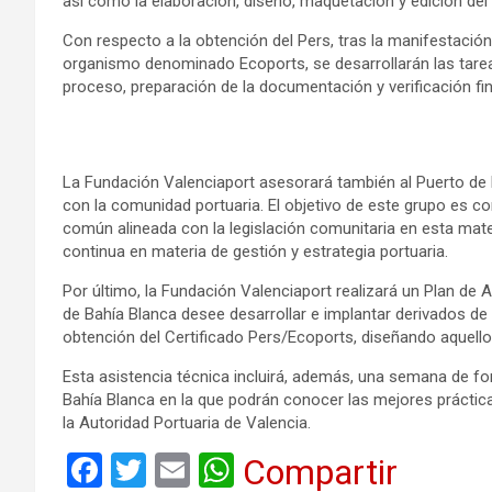
así como la elaboración, diseño, maquetación y edición del e
Con respecto a la obtención del Pers, tras la manifestación 
organismo denominado Ecoports, se desarrollarán las tareas
proceso, preparación de la documentación y verificación fin
La Fundación Valenciaport asesorará también al Puerto de 
con la comunidad portuaria. El objetivo de este grupo es co
común alineada con la legislación comunitaria en esta mater
continua en materia de gestión y estrategia portuaria.
Por último, la Fundación Valenciaport realizará un Plan d
de Bahía Blanca desee desarrollar e implantar derivados de 
obtención del Certificado Pers/Ecoports, diseñando aquello
Esta asistencia técnica incluirá, además, una semana de f
Bahía Blanca en la que podrán conocer las mejores práctica
la Autoridad Portuaria de Valencia.
F
T
E
W
Compartir