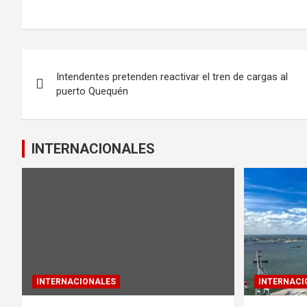
a
wi
m
h
ce
tt
ail
at
b
er
s
Navegación
o
A
Intendentes pretenden reactivar el tren de cargas al
de
o
p
puerto Quequén
k
p
entradas
INTERNACIONALES
INTERNACIONALES
INTERNACI