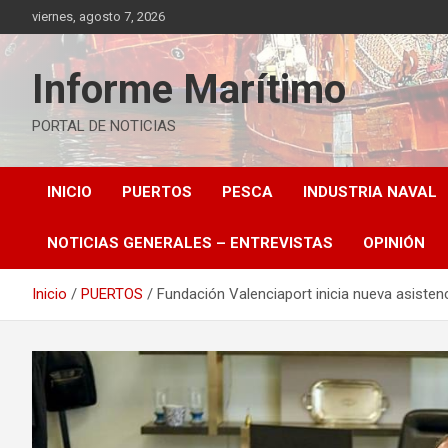
Saltar
viernes, agosto 7, 2026
al
contenido
Informe Marítimo
PORTAL DE NOTICIAS
INICIO
PUERTOS
PESCA
INDUSTRIA NAVAL
NOTICIAS GENERALES – ENTREVISTAS
OPINIÓN
Inicio
PUERTOS
Fundación Valenciaport inicia nueva asisten