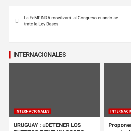
b
er
s
Navegación
o
A
La FeMPINRA movilizará al Congreso cuando se
de
o
p
trate la Ley Bases
k
p
entradas
INTERNACIONALES
INTERNACIONALES
INTERNACI
URUGUAY : «DETENER LOS
Proponen