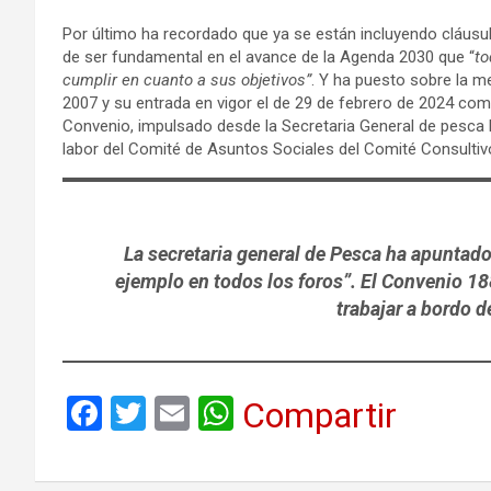
Por último ha recordado que ya se están incluyendo cláusu
de ser fundamental en el avance de la Agenda 2030 que “
to
cumplir en cuanto a sus objetivos”
. Y ha puesto sobre la m
2007 y su entrada en vigor el de 29 de febrero de 2024 como
Convenio, impulsado desde la Secretaria General de pesca 
labor del Comité de Asuntos Sociales del Comité Consultiv
La secretaria general de Pesca ha apuntad
ejemplo en todos los foros”. El Convenio 18
trabajar a bordo 
F
T
E
W
Compartir
a
wi
m
h
ce
tt
ail
at