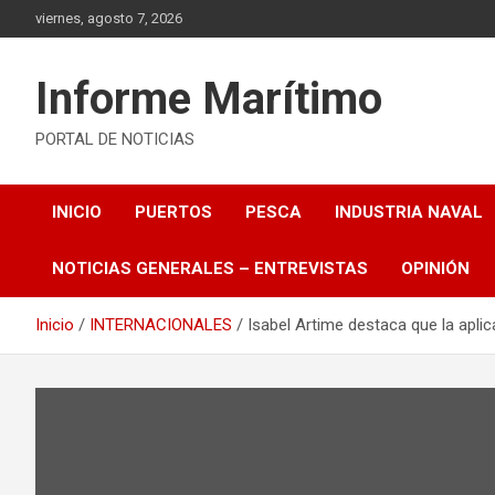
Saltar
viernes, agosto 7, 2026
al
contenido
Informe Marítimo
PORTAL DE NOTICIAS
INICIO
PUERTOS
PESCA
INDUSTRIA NAVAL
NOTICIAS GENERALES – ENTREVISTAS
OPINIÓN
Inicio
INTERNACIONALES
Isabel Artime destaca que la apli