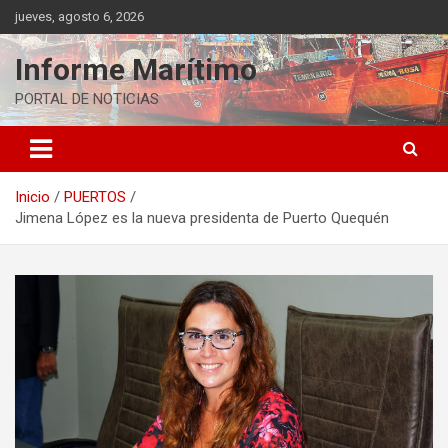
Saltar
jueves, agosto 6, 2026
al
contenido
Informe Marítimo
PORTAL DE NOTICIAS
Inicio
PUERTOS
Jimena López es la nueva presidenta de Puerto Quequén