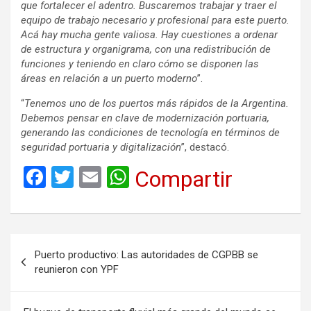
que fortalecer el adentro. Buscaremos trabajar y traer el
equipo de trabajo necesario y profesional para este puerto.
Acá hay mucha gente valiosa. Hay cuestiones a ordenar
de estructura y organigrama, con una redistribución de
funciones y teniendo en claro cómo se disponen las
áreas en relación a un puerto moderno
”.
“
Tenemos uno de los puertos más rápidos de la Argentina.
Debemos pensar en clave de modernización portuaria,
generando las condiciones de tecnología en términos de
seguridad portuaria y digitalización
”, destacó.
F
T
E
W
Compartir
a
wi
m
h
ce
tt
ail
at
b
er
s
Navegación
Puerto productivo: Las autoridades de CGPBB se
o
A
de
reunieron con YPF
o
p
entradas
k
p