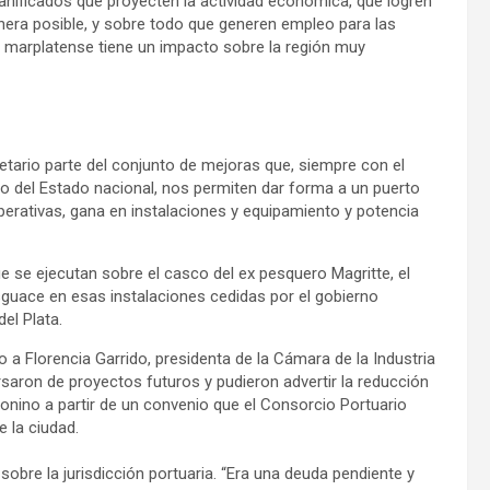
lanificados que proyecten la actividad económica, que logren
era posible, y sobre todo que generen empleo para las
o marplatense tiene un impacto sobre la región muy
retario parte del conjunto de mejoras que, siempre con el
o del Estado nacional, nos permiten dar forma a un puerto
erativas, gana en instalaciones y equipamiento y potencia
ue se ejecutan sobre el casco del ex pesquero Magritte, el
sguace en esas instalaciones cedidas por el gobierno
el Plata.
 a Florencia Garrido, presidenta de la Cámara de la Industria
ersaron de proyectos futuros y pudieron advertir la reducción
tonino a partir de un convenio que el Consorcio Portuario
e la ciudad.
sobre la jurisdicción portuaria. “Era una deuda pendiente y