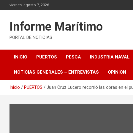
Saltar
viernes, agosto 7, 2026
al
contenido
Informe Marítimo
PORTAL DE NOTICIAS
INICIO
PUERTOS
PESCA
INDUSTRIA NAVAL
NOTICIAS GENERALES – ENTREVISTAS
OPINIÓN
Inicio
PUERTOS
Juan Cruz Lucero recorrió las obras en el p