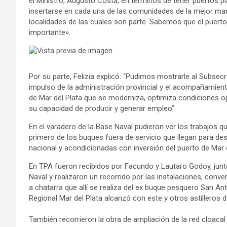
el Ministro, Augusto Costa, en términos de tener puertos p
insertarse en cada una de las comunidades de la mejor man
localidades de las cuales son parte. Sabemos que el puert
importante».
Por su parte, Felizia explicó: “Pudimos mostrarle al Subsec
impulso de la administración provincial y el acompañamient
de Mar del Plata que se moderniza, optimiza condiciones op
su capacidad de producir y generar empleo”.
En el varadero de la Base Naval pudieron ver los trabajos q
primero de los buques fuera de servicio que llegan para de
nacional y acondicionadas con inversión del puerto de Mar d
En TPA fueron recibidos por Facundo y Lautaro Godoy, junto
Naval y realizaron un recorrido por las instalaciones, conv
a chatarra que allí se realiza del ex buque pesquero San An
Regional Mar del Plata alcanzó con este y otros astilleros d
También recorrieron la obra de ampliación de la red cloacal 