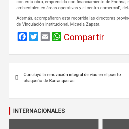
con esta obra, emprendida con financiamiento de Enohsa, n
ambientales en áreas operativas y el centro comercial”, deta
Además, acompañaron esta recorrida las directoras provinci
de Vinculación Institucional, Micaela Zapata.
F
T
E
W
Compartir
a
wi
m
h
ce
tt
ail
at
b
er
s
Navegación
o
A
Concluyó la renovación integral de vías en el puerto
de
o
p
chaqueño de Barranqueras
k
p
entradas
INTERNACIONALES