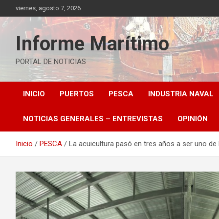
Saltar
viernes, agosto 7, 2026
al
contenido
Informe Marítimo
PORTAL DE NOTICIAS
INICIO
PUERTOS
PESCA
INDUSTRIA NAVAL
NOTICIAS GENERALES – ENTREVISTAS
OPINIÓN
Inicio
PESCA
La acuicultura pasó en tres años a ser uno de