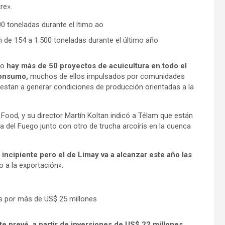
re».
ón de 154 a 1.500 toneladas durante el último año
eo
hay más de 50 proyectos de acuicultura en todo el
 consumo,
muchos de ellos impulsados por comunidades
estan a generar condiciones de producción orientadas a la
ood, y su director Martín Koltan indicó a Télam que están
ra del Fuego junto con otro de trucha arcoíris en la cuenca
incipiente pero el de Limay va a alcanzar este año las
o a la exportación».
es por más de US$ 25 millones
te prevé, a partir de inversiones de US$ 22 millones
,