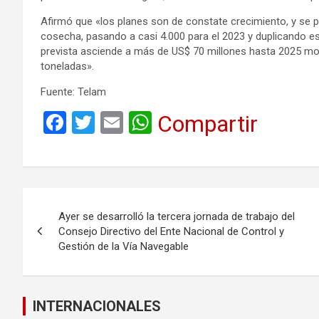
Afirmó que «los planes son de constate crecimiento, y se 
cosecha, pasando a casi 4.000 para el 2023 y duplicando esa
prevista asciende a más de US$ 70 millones hasta 2025 m
toneladas».
Fuente: Telam
F
T
E
W
Compartir
a
wi
m
h
ce
tt
ail
at
b
er
s
Navegación
o
A
Ayer se desarrolló la tercera jornada de trabajo del
de
o
p
Consejo Directivo del Ente Nacional de Control y
Gestión de la Vía Navegable
k
p
entradas
INTERNACIONALES