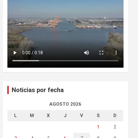
Noticias por fecha
AGOSTO 2026
L
M
X
J
V
S
D
1
2