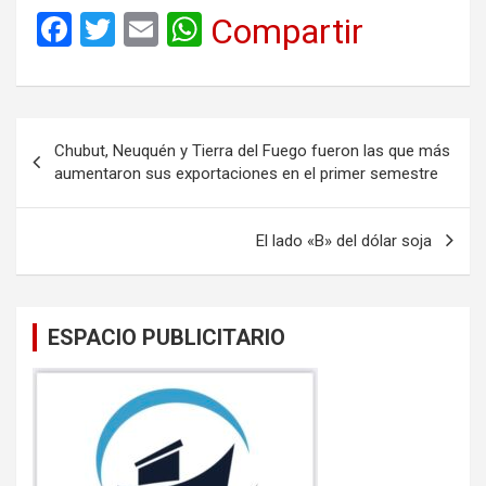
F
T
E
W
Compartir
a
wi
m
h
ce
tt
ail
at
b
er
s
Navegación
Chubut, Neuquén y Tierra del Fuego fueron las que más
o
A
de
aumentaron sus exportaciones en el primer semestre
o
p
entradas
k
p
El lado «B» del dólar soja
ESPACIO PUBLICITARIO