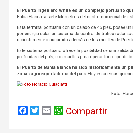
El Puerto Ingeniero White es un complejo portuario qu
Bahía Blanca, a siete kilómetros del centro comercial de es
Esta terminal portuaria con un calado de 45 pies, posee 
por energía solar, un sistema de control de tráfico radariz
recientemente inaugurado además de los muelles de Puerto 
Este sistema portuario ofrece la posibilidad de una salida 
profundas del país, con muelles para operar todo tipo de 
El Puerto de Bahía Blanca ha sido históricamente un pu
zonas agroexportadoras del país
. Hoy es además químico
Foto: Horac
F
T
E
W
Compartir
a
wi
m
h
ce
tt
ail
at