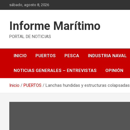
Saltar
sábado, agosto 8, 2026
al
contenido
Informe Marítimo
PORTAL DE NOTICIAS
INICIO
PUERTOS
PESCA
INDUSTRIA NAVAL
NOTICIAS GENERALES – ENTREVISTAS
OPINIÓN
Inicio
PUERTOS
Lanchas hundidas y estructuras colapsadas 