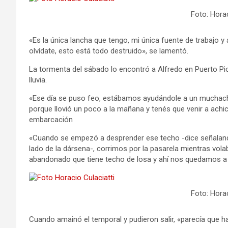
Foto: Horac
«Es la única lancha que tengo, mi única fuente de trabajo y
olvídate, esto está todo destruido», se lamentó.
La tormenta del sábado lo encontró a Alfredo en Puerto Pio
lluvia.
«Ese día se puso feo, estábamos ayudándole a un mucha
porque llovió un poco a la mañana y tenés que venir a achi
embarcación
«Cuando se empezó a desprender ese techo -dice señalando
lado de la dársena-, corrimos por la pasarela mientras vo
abandonado que tiene techo de losa y ahí nos quedamos a 
Foto: Horac
Cuando amainó el temporal y pudieron salir, «parecía que