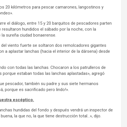
nos 20 kilómetros para pescar camarones, langostinos y
ondeo».
rre el diálogo, entre 15 y 20 barquitos de pescadores parten
e resultaron hundidos el sábado por la noche, con la
e la sureña ciudad bonaerense.
 del viento fuerte se soltaron dos remolcadores gigantes
 a aplastar lanchas (hacia el interior de la dársena) desde
ndo con todas las lanchas. Chocaron a los patrulleros de
os porque estaban todas las lanchas aplastadas», agregó
fue pescador, también su padre y sus siete hermanos
á, porque es sacrificado pero lindo!».
uestra escéptico.
lanchas hundidas del fondo y después vendrá un inspector de
buena, la que no, la que tiene destrucción total…», dijo.