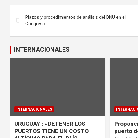
b
er
s
Navegación
o
A
Plazos y procedimientos de análisis del DNU en el
de
o
p
Congreso
k
p
entradas
INTERNACIONALES
INTERNACIONALES
INTERNACI
URUGUAY : «DETENER LOS
Proponen
PUERTOS TIENE UN COSTO
puerto d