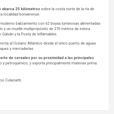
e abarca 25 kilómetros
sobre la costa norte de la ría de
ta localidad bonaerense.
un moderno balizamiento con 62 boyas luminosas alimentadas
ado y un muelle multipropósito de 270 metros de eslora
Galván y la Posta de Inflamables.
directa al Océano Atlántico desde el único puerto de aguas
buques y mercaderías
erto de cereales por su proximidad a las principales
 y petroquímico, y exporta principalmente materias prima.
io Culaciatti.