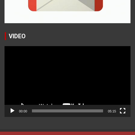
VIDEO
Reproductor
de
vídeo
00:00
05:15