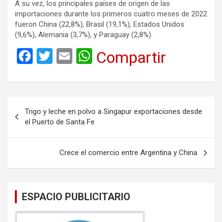
A su vez, los principales países de origen de las
importaciones durante los primeros cuatro meses de 2022
fueron China (22,8%), Brasil (19,1%), Estados Unidos
(9,6%), Alemania (3,7%), y Paraguay (2,8%).
F
T
E
W
Compartir
a
wi
m
h
ce
tt
ail
at
b
er
s
Navegación
Trigo y leche en polvo a Singapur exportaciones desde
o
A
de
el Puerto de Santa Fe
o
p
entradas
k
p
Crece el comercio entre Argentina y China
ESPACIO PUBLICITARIO