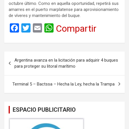
octubre último. Como en aquella oportunidad, repetirá sus
amarres en el puerto marplatense para aprovisionamiento
de víveres y mantenimiento del buque.
F
T
E
W
Compartir
a
wi
m
h
ce
tt
ail
at
b
er
s
Navegación
Argentina avanza en la licitación para adquirir 4 buques
o
A
de
para proteger su litoral marítimo
o
p
entradas
k
p
Terminal 5 – Bactssa – Hecha la Ley, hecha la Trampa
ESPACIO PUBLICITARIO