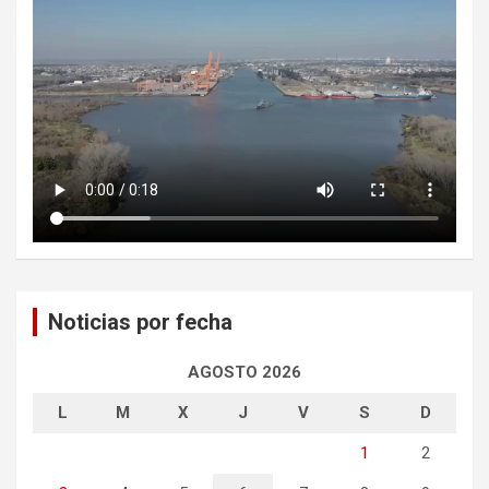
Noticias por fecha
AGOSTO 2026
L
M
X
J
V
S
D
1
2