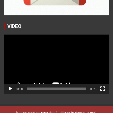
VIDEO
Reproductor
de
vídeo
00:00
05:15
Usamos cookies para asegurar que te damos la mejor