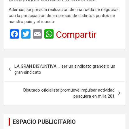
Además, se prevé la realización de una rueda de negocios
con la participación de empresas de distintos puntos de
nuestro país y el mundo.
F
T
E
W
Compartir
a
wi
m
h
ce
tt
ail
at
b
er
s
Navegación
LA GRAN DISYUNTIVA … ser un sindicato grande o un
o
A
de
gran sindicato
o
p
entradas
k
p
Diputado oficialista promueve impulsar actividad
pesquera en milla 201
ESPACIO PUBLICITARIO