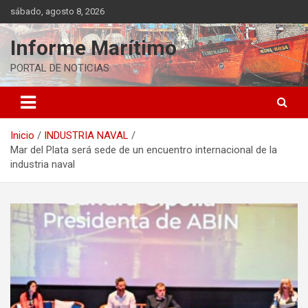
Saltar
sábado, agosto 8, 2026
al
contenido
Informe Marítimo
PORTAL DE NOTICIAS
Inicio
INDUSTRIA NAVAL
Mar del Plata será sede de un encuentro internacional de la
industria naval