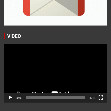
VIDEO
Reproductor
de
vídeo
00:00
05:15