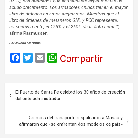
(PCC), dos mercados que actualmente experimentan un
sólido crecimiento. Los armadores chinos tienen el mayor
libro de órdenes en estos segmentos. Mientras que el
libro de órdenes de metaneros GNL y PCC representa,
respectivamente, el 126% y el 260% de la flota actual”
,
afirma Rasmussen.
Por Mundo Marítimo
F
T
E
W
Compartir
a
wi
m
h
ce
tt
ail
at
b
er
s
Navegación
El Puerto de Santa Fe celebró los 30 años de creación
o
A
de
del ente administrador
o
p
entradas
k
p
Gremios del transporte respaldaron a Massa y
afirmaron que «se enfrentan dos modelos de país»