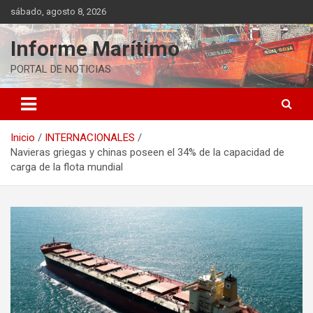
Saltar
sábado, agosto 8, 2026
al
contenido
Informe Marítimo
PORTAL DE NOTICIAS
Inicio
INTERNACIONALES
Navieras griegas y chinas poseen el 34% de la capacidad de
carga de la flota mundial