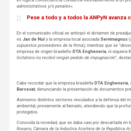
en lógica consecuencia conducirá inevitablemente a un pro
administrativos y/o penales
«.
Pese a todo y a todos la ANPyN avanza co
En el comunicado oficial se anticipó el dictamen de preadjud
es
Jan de Nul
y la empresa local asociada
Servimagnus
(
supuestos proveedores de la firma
), mientras que se “
dese
empresa de origen brasileño
DTA Engheneria
, ni siquiera 
licitatorio no recibió ningún pedido de impugnación
”, desta
Cabe recordar que la empresa brasileña
DTA Engheneria
,
Barcesat
, denunciando la presentación de documentos presu
Asimismo distintos sectores vinculados a la defensa del m
ambiental, previamente al llamado, atendiendo que la prof
protegidos.
Conocida la novedad, que se daba casi por descartada en 
Rosario, Cámara de la Industria Aceitera de la República 