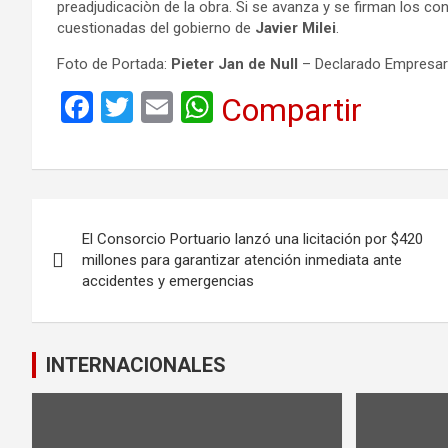
preadjudicaciòn de la obra. Si se avanza y se firman los c
cuestionadas del gobierno de
Javier Milei
.
Foto de Portada:
Pieter Jan de Null
– Declarado Empresari
F
T
E
W
Compartir
a
wi
m
h
ce
tt
ail
at
b
er
s
Navegación
o
A
El Consorcio Portuario lanzó una licitación por $420
de
o
p
millones para garantizar atención inmediata ante
accidentes y emergencias
k
p
entradas
INTERNACIONALES