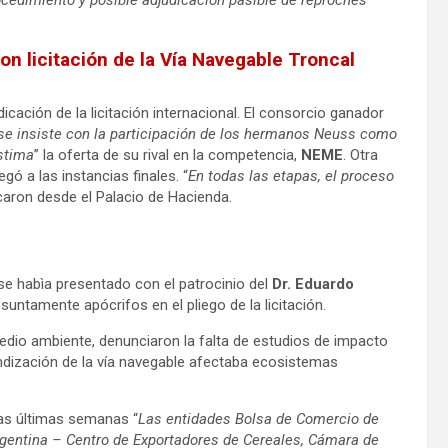
cedimiento y posible adjudicación pasible de reproches
n licitación de la Vía Navegable Troncal
icación de la licitación internacional. El consorcio ganador
se insiste con la participación de los hermanos Neuss como
stima
” la oferta de su rival en la competencia,
NEME
. Otra
llegó a las instancias finales. “
En todas las etapas, el proceso
caron desde el Palacio de Hacienda.
 se habìa presentado con el patrocinio del
Dr. Eduardo
ntamente apócrifos en el pliego de la licitación.
edio ambiente, denunciaron la falta de estudios de impacto
undización de la vía navegable afectaba ecosistemas
las últimas semanas “
Las entidades Bolsa de Comercio de
Argentina – Centro de Exportadores de Cereales, Cámara de