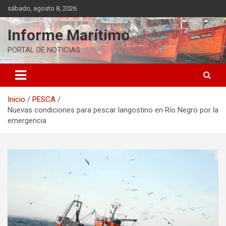
Saltar
sábado, agosto 8, 2026
al
contenido
Informe Marítimo
PORTAL DE NOTICIAS
Inicio
PESCA
Nuevas condiciones para pescar langostino en Río Negro por la
emergencia