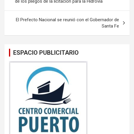
de los pliegos de la licitación para la Hidrovía
o
p
entradas
k
p
El Prefecto Nacional se reunió con el Gobernador de
Santa Fe
ESPACIO PUBLICITARIO