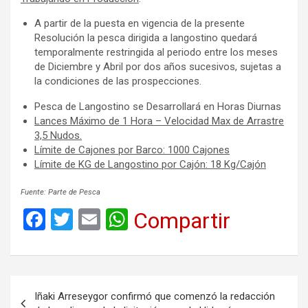
A partir de la puesta en vigencia de la presente
Resolución la pesca dirigida a langostino quedará
temporalmente restringida al periodo entre los meses
de Diciembre y Abril por dos años sucesivos, sujetas a
la condiciones de las prospecciones.
Pesca de Langostino se Desarrollará en Horas Diurnas
Lances Máximo de 1 Hora – Velocidad Max de Arrastre
3,5 Nudos.
Límite de Cajones por Barco: 1000 Cajones
Límite de KG de Langostino por Cajón: 18 Kg/Cajón
Fuente: Parte de Pesca
F
T
E
W
Compartir
a
wi
m
h
ce
tt
ail
at
b
er
s
Navegación
Iñaki Arreseygor confirmó que comenzó la redacción
o
A
de