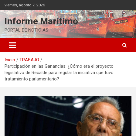
Saltar
viernes, agosto 7, 2026
al
contenido
Informe Marítimo
PORTAL DE NOTICIAS
Inicio
TRABAJO
Participación en las Ganancias: ¿Cómo era el proyecto
legislativo de Recalde para regular la iniciativa que tuvo
tratamiento parlamentario?