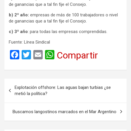
de ganancias que a tal fin fije el Consejo.
b) 2º año:
empresas de más de 100 trabajadores o nivel
de ganancias que a tal fin fije el Consejo.
c) 3º año
: para todas las empresas comprendidas.
Fuente: Línea Sindical
F
T
E
W
Compartir
a
wi
m
h
ce
tt
ail
at
b
er
s
Navegación
Explotación offshore: Las aguas bajan turbias ¿se
o
A
de
metió la política?
o
p
entradas
k
p
Buscamos langostinos marcados en el Mar Argentino