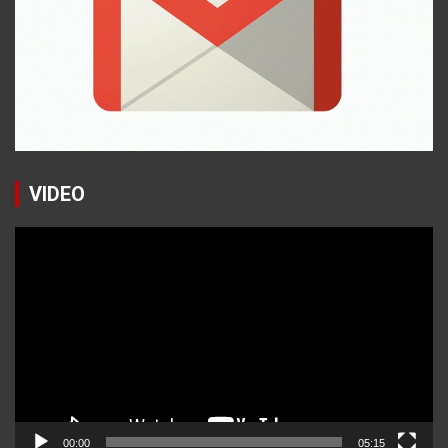
VIDEO
Reproductor
de
vídeo
00:00
05:15