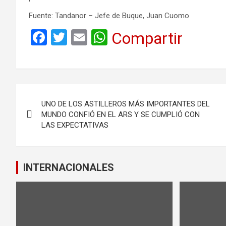
Fuente: Tandanor – Jefe de Buque, Juan Cuomo
F
T
E
W
Compartir
a
wi
m
h
ce
tt
ail
at
b
er
s
Navegación
o
A
UNO DE LOS ASTILLEROS MÁS IMPORTANTES DEL
de
o
p
MUNDO CONFIÓ EN EL ARS Y SE CUMPLIÓ CON
LAS EXPECTATIVAS
k
p
entradas
INTERNACIONALES