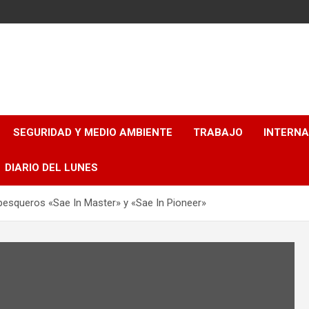
SEGURIDAD Y MEDIO AMBIENTE
TRABAJO
INTERN
DIARIO DEL LUNES
pesqueros «Sae In Master» y «Sae In Pioneer»