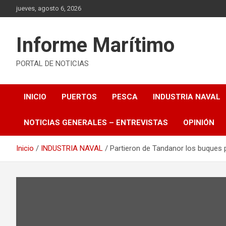
Saltar
jueves, agosto 6, 2026
al
contenido
Informe Marítimo
PORTAL DE NOTICIAS
INICIO
PUERTOS
PESCA
INDUSTRIA NAVAL
NOTICIAS GENERALES – ENTREVISTAS
OPINIÓN
Inicio
INDUSTRIA NAVAL
Partieron de Tandanor los buques 