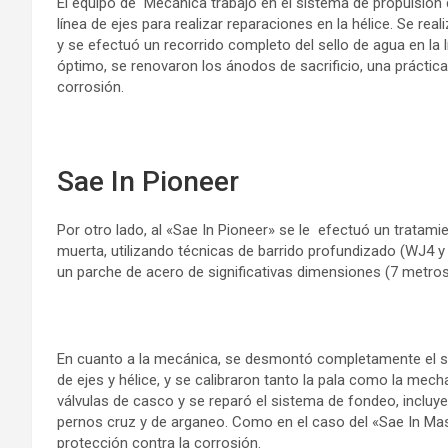
El equipo de Mecánica trabajó en el sistema de propulsión 
línea de ejes para realizar reparaciones en la hélice. Se rea
y se efectuó un recorrido completo del sello de agua en la l
óptimo, se renovaron los ánodos de sacrificio, una práctic
corrosión.
Sae In Pioneer
Por otro lado, al «Sae In Pioneer» se le efectuó un tratami
muerta, utilizando técnicas de barrido profundizado (WJ4 y
un parche de acero de significativas dimensiones (7 metros
En cuanto a la mecánica, se desmontó completamente el sis
de ejes y hélice, y se calibraron tanto la pala como la mech
válvulas de casco y se reparó el sistema de fondeo, incluye
pernos cruz y de arganeo. Como en el caso del «Sae In Mas
protección contra la corrosión.