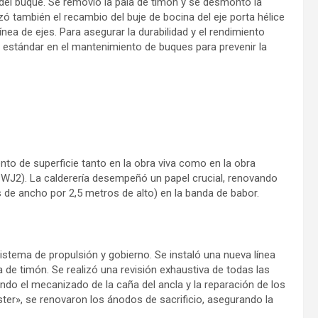
del buque. Se removió la pala de timón y se desmontó la
lizó también el recambio del buje de bocina del eje porta hélice
ínea de ejes. Para asegurar la durabilidad y el rendimiento
a estándar en el mantenimiento de buques para prevenir la
ento de superficie tanto en la obra viva como en la obra
 WJ2). La calderería desempeñó un papel crucial, renovando
 de ancho por 2,5 metros de alto) en la banda de babor.
tema de propulsión y gobierno. Se instaló una nueva línea
a de timón. Se realizó una revisión exhaustiva de todas las
ndo el mecanizado de la caña del ancla y la reparación de los
ter», se renovaron los ánodos de sacrificio, asegurando la