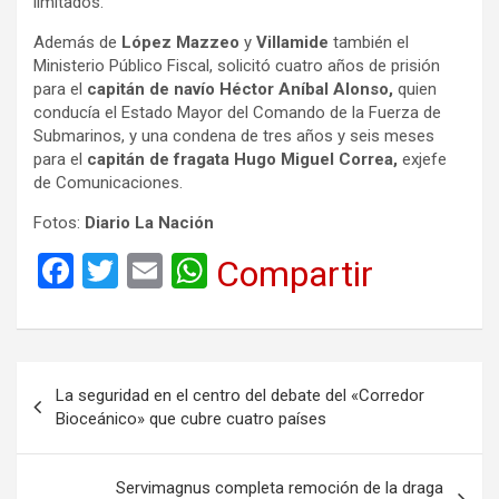
limitados.
Además de
López Mazzeo
y
Villamide
también el
Ministerio Público Fiscal, solicitó cuatro años de prisión
para el
capitán de navío Héctor Aníbal Alonso,
quien
conducía el Estado Mayor del Comando de la Fuerza de
Submarinos, y una condena de tres años y seis meses
para el
capitán de fragata Hugo Miguel Correa,
exjefe
de Comunicaciones.
Fotos:
Diario La Nación
F
T
E
W
Compartir
a
wi
m
h
ce
tt
ail
at
b
er
s
Navegación
La seguridad en el centro del debate del «Corredor
o
A
de
Bioceánico» que cubre cuatro países
o
p
entradas
k
p
Servimagnus completa remoción de la draga