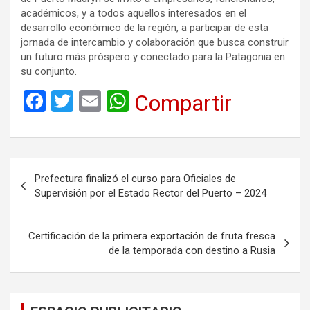
académicos, y a todos aquellos interesados en el
desarrollo económico de la región, a participar de esta
jornada de intercambio y colaboración que busca construir
un futuro más próspero y conectado para la Patagonia en
su conjunto.
F
T
E
W
Compartir
a
wi
m
h
ce
tt
ail
at
b
er
s
Navegación
Prefectura finalizó el curso para Oficiales de
o
A
de
Supervisión por el Estado Rector del Puerto – 2024
o
p
entradas
k
p
Certificación de la primera exportación de fruta fresca
de la temporada con destino a Rusia