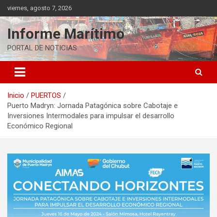
Saltar
viernes, agosto 7, 2026
al
contenido
Informe Marítimo
PORTAL DE NOTICIAS
Inicio
PUERTOS
Puerto Madryn: Jornada Patagónica sobre Cabotaje e
Inversiones Intermodales para impulsar el desarrollo
Económico Regional