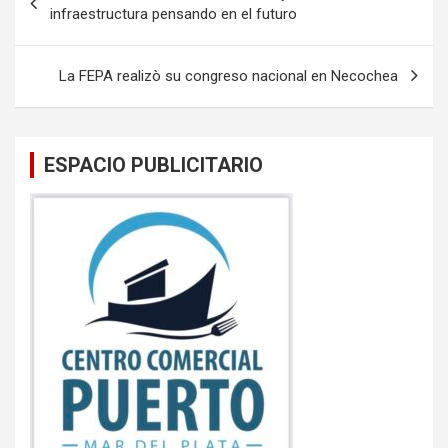
o
A
de
infraestructura pensando en el futuro
o
p
entradas
k
p
La FEPA realizò su congreso nacional en Necochea
ESPACIO PUBLICITARIO