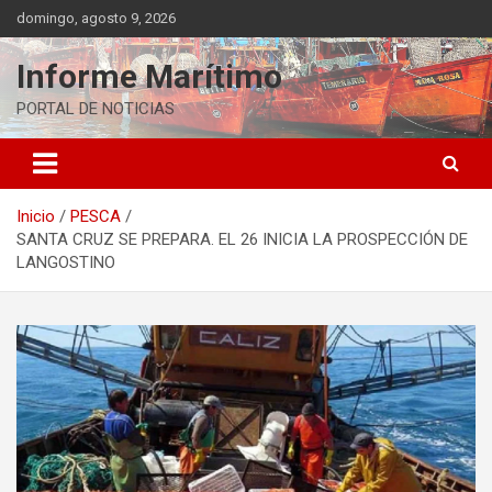
Saltar
domingo, agosto 9, 2026
al
contenido
Informe Marítimo
PORTAL DE NOTICIAS
Inicio
PESCA
SANTA CRUZ SE PREPARA. EL 26 INICIA LA PROSPECCIÓN DE
LANGOSTINO