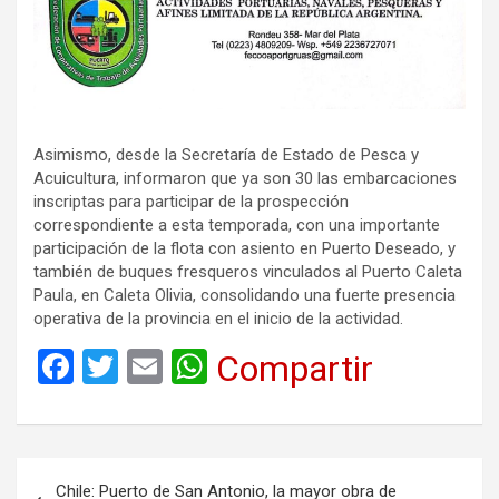
Asimismo, desde la Secretaría de Estado de Pesca y
Acuicultura, informaron que ya son 30 las embarcaciones
inscriptas para participar de la prospección
correspondiente a esta temporada, con una importante
participación de la flota con asiento en Puerto Deseado, y
también de buques fresqueros vinculados al Puerto Caleta
Paula, en Caleta Olivia, consolidando una fuerte presencia
operativa de la provincia en el inicio de la actividad.
F
T
E
W
Compartir
a
wi
m
h
ce
tt
ail
at
b
er
s
Navegación
Chile: Puerto de San Antonio, la mayor obra de