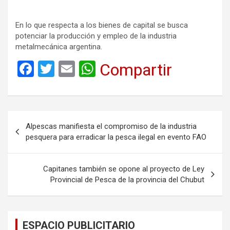
En lo que respecta a los bienes de capital se busca
potenciar la producción y empleo de la industria
metalmecánica argentina.
F
T
E
W
Compartir
a
wi
m
h
ce
tt
ail
at
b
er
s
Navegación
Alpescas manifiesta el compromiso de la industria
o
A
de
pesquera para erradicar la pesca ilegal en evento FAO
o
p
entradas
k
p
Capitanes también se opone al proyecto de Ley
Provincial de Pesca de la provincia del Chubut
ESPACIO PUBLICITARIO