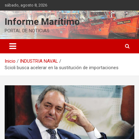
Saltar
sábado, agosto 8, 2026
al
contenido
Informe Marítimo
PORTAL DE NOTICIAS
Inicio
INDUSTRIA NAVAL
Scioli busca acelerar en la sustitución de importaciones