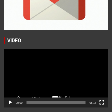
VIDEO
Reproductor
de
vídeo
00:00
05:15