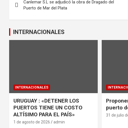
o
A
Canlemar S.L se adjudicó la obra de Dragado del
de
o
p
Puerto de Mar del Plata
k
p
entradas
INTERNACIONALES
INTERNACIONALES
INTERNACI
URUGUAY : «DETENER LOS
Proponen
PUERTOS TIENE UN COSTO
puerto d
ALTÍSIMO PARA EL PAÍS»
31 de julio 
1 de agosto de 2026
admin