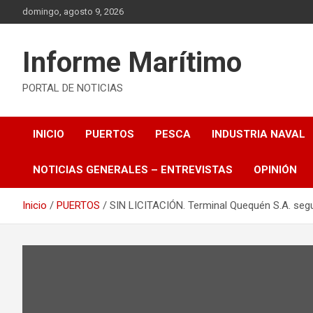
Saltar
domingo, agosto 9, 2026
al
contenido
Informe Marítimo
PORTAL DE NOTICIAS
INICIO
PUERTOS
PESCA
INDUSTRIA NAVAL
NOTICIAS GENERALES – ENTREVISTAS
OPINIÓN
Inicio
PUERTOS
SIN LICITACIÓN. Terminal Quequén S.A. seg