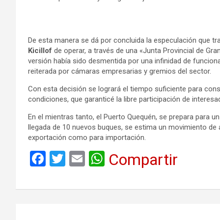
De esta manera se dá por concluida la especulación que tra
Kicillof
de operar, a través de una «Junta Provincial de Gran
versión había sido desmentida por una infinidad de funciona
reiterada por cámaras empresarias y gremios del sector.
Con esta decisión se logrará el tiempo suficiente para conse
condiciones, que garanticé la libre participación de interesad
En el mientras tanto,
el Puerto Quequén, se prepara para u
llegada de 10 nuevos buques, se estima un movimiento de 
exportación como para importación.
F
T
E
W
Compartir
a
wi
m
h
ce
tt
ail
at
b
er
s
Navegación