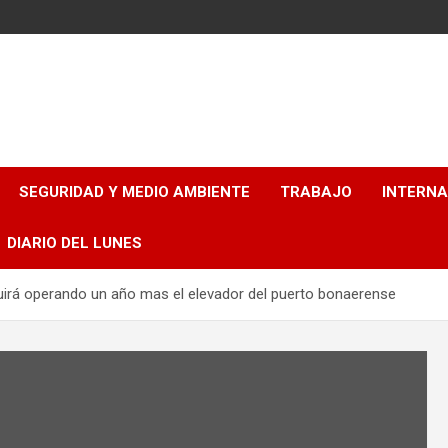
SEGURIDAD Y MEDIO AMBIENTE
TRABAJO
INTERN
DIARIO DEL LUNES
uirá operando un año mas el elevador del puerto bonaerense