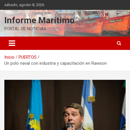
Saltar
sábado, agosto 8, 2026
al
contenido
Informe Marítimo
PORTAL DE NOTICIAS
Inicio
PUERTOS
Un polo naval con industria y capacitación en Rawson