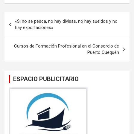
ce
tt
ail
at
b
er
s
Navegación
«Si no se pesca, no hay divisas, no hay sueldos y no
o
A
de
hay exportaciones»
o
p
entradas
k
p
Cursos de Formación Profesional en el Consorcio de
Puerto Quequén
ESPACIO PUBLICITARIO