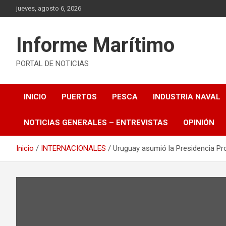
Saltar
jueves, agosto 6, 2026
al
contenido
Informe Marítimo
PORTAL DE NOTICIAS
INICIO
PUERTOS
PESCA
INDUSTRIA NAVAL
NOTICIAS GENERALES – ENTREVISTAS
OPINIÓN
Inicio
INTERNACIONALES
Uruguay asumió la Presidencia Pr