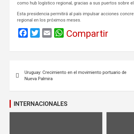
como hub logístico regional, gracias a sus puertos sobre el R
Esta presidencia permitirá al país impulsar acciones concre
regional en los próximos meses.
F
T
E
W
Compartir
a
wi
m
h
ce
tt
ail
at
b
er
s
Navegación
o
A
Uruguay: Crecimiento en el movimiento portuario de
de
o
p
Nueva Palmira
k
p
entradas
INTERNACIONALES