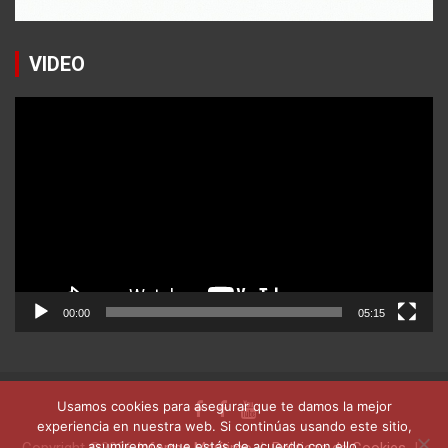
VIDEO
Reproductor
de
vídeo
00:00
05:15
Usamos cookies para asegurar que te damos la mejor
experiencia en nuestra web. Si continúas usando este sitio,
asumiremos que estás de acuerdo con ello.