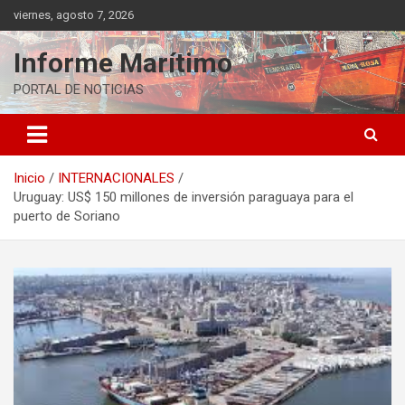
Saltar
viernes, agosto 7, 2026
al
contenido
Informe Marítimo
PORTAL DE NOTICIAS
Inicio
INTERNACIONALES
Uruguay: US$ 150 millones de inversión paraguaya para el
puerto de Soriano