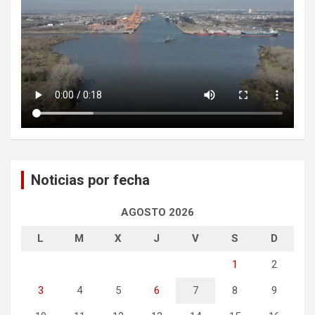
Noticias por fecha
AGOSTO 2026
L
M
X
J
V
S
D
1
2
3
4
5
6
7
8
9