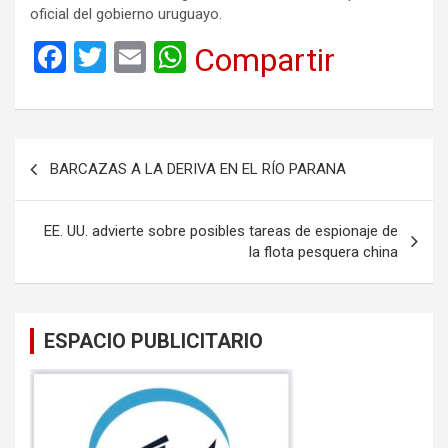
oficial del gobierno uruguayo.
F
T
E
W
Compartir
a
wi
m
h
ce
tt
ail
at
b
er
s
Navegación
BARCAZAS A LA DERIVA EN EL RÍO PARANA
o
A
de
o
p
entradas
EE. UU. advierte sobre posibles tareas de espionaje de
k
p
la flota pesquera china
ESPACIO PUBLICITARIO