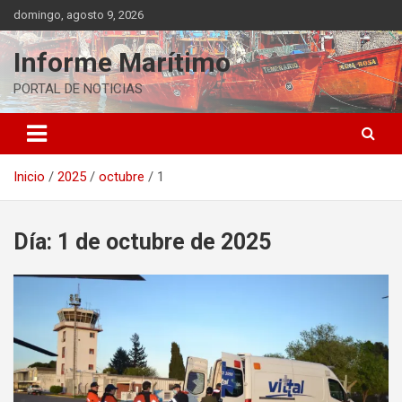
Saltar
domingo, agosto 9, 2026
al
contenido
Informe Marítimo
PORTAL DE NOTICIAS
Inicio
2025
octubre
1
Día:
1 de octubre de 2025