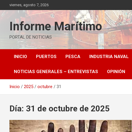
Saltar
viernes, agosto 7, 2026
al
contenido
Informe Marítimo
PORTAL DE NOTICIAS
INICIO
PUERTOS
PESCA
INDUSTRIA NAVAL
NOTICIAS GENERALES – ENTREVISTAS
OPINIÓN
Inicio
2025
octubre
31
Día:
31 de octubre de 2025