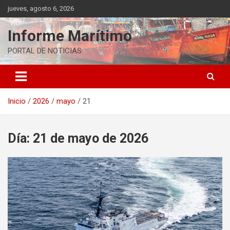
Saltar
jueves, agosto 6, 2026
al
contenido
Informe Marítimo
PORTAL DE NOTICIAS
Inicio
2026
mayo
21
Día:
21 de mayo de 2026