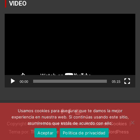
VIDEO
Reproductor
de
vídeo
00:00
05:15
Usamos cookies para asegurar que te damos la mejor
experiencia en nuestra web. Si continúas usando este sitio,
asumiremos que estás de acuerdo con ello.
Copyright ©2026
Informe Marítimo
Politicas de Cookies
Tema por:
Theme Horse
Funciona gracias a:
WordPress
Aceptar
Política de privacidad