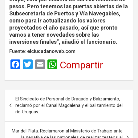
pesos. Pero tenemos las puertas abiertas de la
Subsecretaría de Puertos y Vía Navegables,
como para ir actualizando los valores
proyectados el año pasado, así que pronto
vamos a tener novedades sobre las
inversiones finales”, añadió el funcionario.
Fuente: elciudadanoweb.com
F
T
E
W
Compartir
a
wi
m
h
ce
tt
ail
at
b
er
s
Navegación
El Sindicato de Personal de Dragado y Balizamiento,
o
A
de
reclamó por el Canal Magdalena y el balizamiento del
o
p
río Uruguay.
entradas
k
p
Mar del Plata: Reclamaron al Ministerio de Trabajo ante
la negativa de las patronales de realizar testeos al